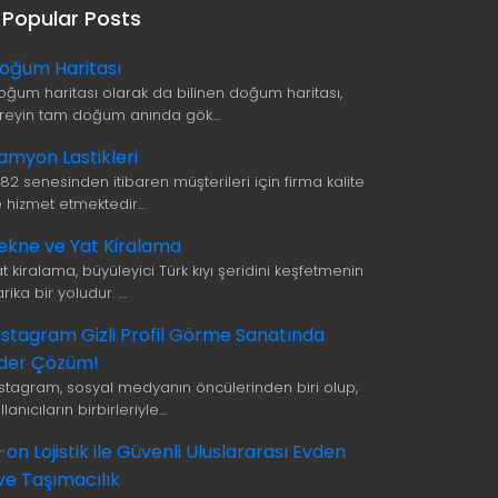
Popular Posts
oğum Haritası
oğum haritası olarak da bilinen doğum haritası,
ireyin tam doğum anında gök…
amyon Lastikleri
982 senesinden itibaren müşterileri için firma kalite
le hizmet etmektedir…
ekne ve Yat Kiralama
t kiralama, büyüleyici Türk kıyı şeridini keşfetmenin
rika bir yoludur. …
nstagram Gizli Profil Görme Sanatında
ider Çözüm!
nstagram, sosyal medyanın öncülerinden biri olup,
llanıcıların birbirleriyle…
i-on Lojistik ile Güvenli Uluslararası Evden
ve Taşımacılık