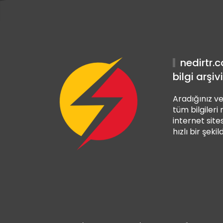
et Giriş
 Giriş
nedirtr.
bilgi arşivi
Aradığınız ve
tüm bilgileri
internet sites
hızlı bir şekil