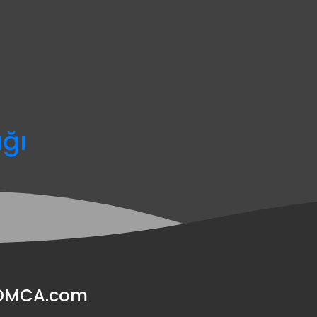
ağı
y DMCA.com