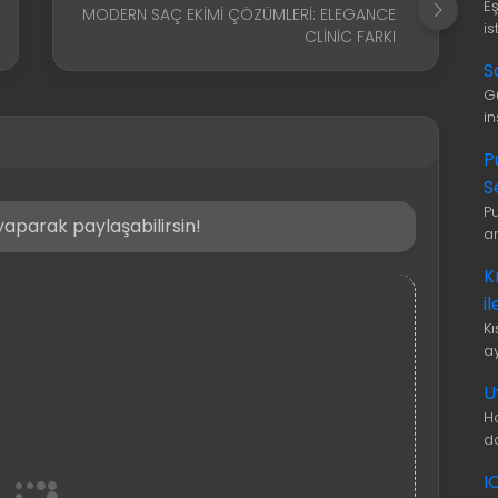
E
MODERN SAÇ EKIMI ÇÖZÜMLERI: ELEGANCE
is
CLINIC FARKI
S
G
i
P
S
P
aparak paylaşabilirsin!
a
K
i
K
a
U
H
d
I