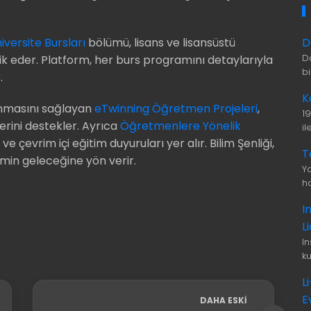
D
iversite Bursları
bölümü, lisans ve lisansüstü
D
k eder. Platform, her burs programını detaylarıyla
b
.
K
anmasını sağlayan
eTwinning Öğretmen Projeleri
,
1
erini destekler. Ayrıca
Öğretmenlere Yönelik
i
e çevrim içi eğitim duyuruları yer alır. Bilim Şenliği,
T
timin geleceğine yön verir.
Ya
ha
I
L
I
ku
L
E
DAHA ESKI