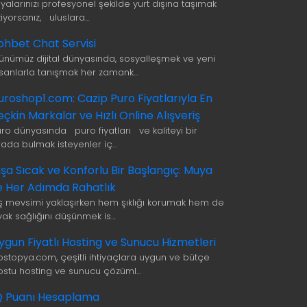
şyalarınızı profesyonel şekilde yurt dışına taşımak
tiyorsanız, uluslara…
ohbet Chat Servisi
ünümüz dijital dünyasında, sosyalleşmek ve yeni
nsanlarla tanışmak her zamank…
uroshop1.com: Cazip Puro Fiyatlarıyla En
eçkin Markalar ve Hızlı Online Alışveriş
uro dünyasında puro fiyatları ve kaliteyi bir
rada bulmak isteyenler iç…
ışa Sıcak ve Konforlu Bir Başlangıç: Muya
le Her Adımda Rahatlık
ış mevsimi yaklaşırken hem şıklığı korumak hem de
yak sağlığını düşünmek is…
ygun Fiyatlı Hosting ve Sunucu Hizmetleri
ostopya.com, çeşitli ihtiyaçlara uygun ve bütçe
ostu hosting ve sunucu çözüml…
Q Puanı Hesaplama