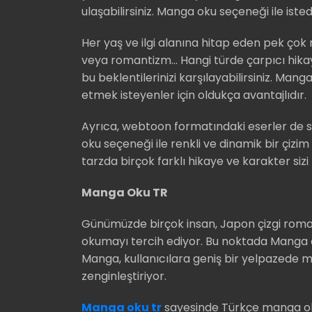
ulaşabilirsiniz. Manga oku seçeneği ile istedi
Her yaş ve ilgi alanına hitap eden pek ço
veya romantizm… Hangi türde çarpıcı hik
bu beklentilerinizi karşılayabilirsiniz. Man
etmek isteyenler için oldukça avantajlıdır.
Ayrıca, webtoon formatındaki eserler de 
oku seçeneği ile renkli ve dinamik bir çizi
tarzda birçok farklı hikaye ve karakter sizi
Manga Oku TR
Günümüzde birçok insan, Japon çizgi roman
okumayı tercih ediyor. Bu noktada Manga 
Manga, kullanıcılara geniş bir yelpazede
zenginleştiriyor.
Manga oku tr
sayesinde Türkçe manga okum