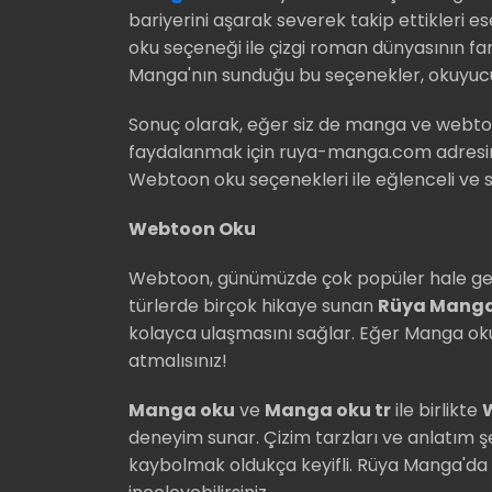
bariyerini aşarak severek takip ettikleri es
oku seçeneği ile çizgi roman dünyasının f
Manga'nın sunduğu bu seçenekler, okuyucula
Sonuç olarak, eğer siz de manga ve webt
faydalanmak için ruya-manga.com adres
Webtoon oku seçenekleri ile eğlenceli ve sü
Webtoon Oku
Webtoon, günümüzde çok popüler hale gelmiş
türlerde birçok hikaye sunan
Rüya Mang
kolayca ulaşmasını sağlar. Eğer Manga o
atmalısınız!
Manga oku
ve
Manga oku tr
ile birlikte
deneyim sunar. Çizim tarzları ve anlatım şe
kaybolmak oldukça keyifli. Rüya Manga'da