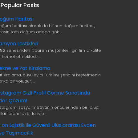
Popular Posts
oğum Haritası
oğum haritası olarak da bilinen doğum haritası,
ireyin tam doğum anında gök…
amyon Lastikleri
982 senesinden itibaren müşterileri için firma kalite
le hizmet etmektedir…
ekne ve Yat Kiralama
t kiralama, büyüleyici Türk kıyı şeridini keşfetmenin
rika bir yoludur. …
nstagram Gizli Profil Görme Sanatında
ider Çözüm!
nstagram, sosyal medyanın öncülerinden biri olup,
llanıcıların birbirleriyle…
i-on Lojistik ile Güvenli Uluslararası Evden
ve Taşımacılık