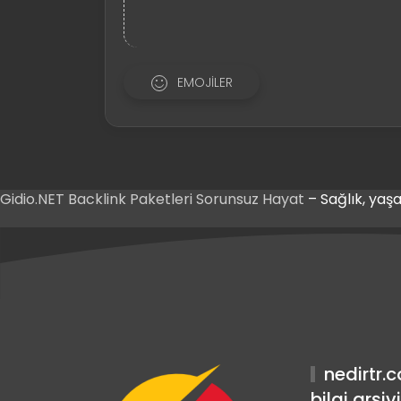
EMOJILER
Gidio.NET
Backlink Paketleri
Sorunsuz Hayat
– Sağlık, yaşa
ş
riş
ş
nedirtr.
bilgi arşivi