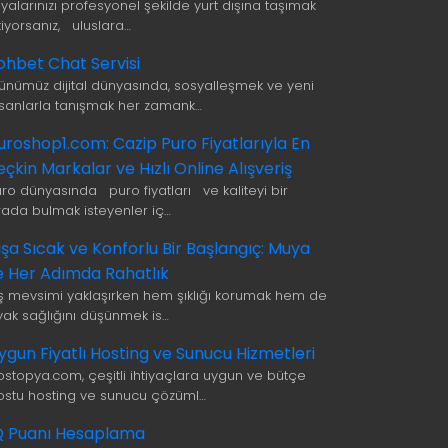
şyalarınızı profesyonel şekilde yurt dışına taşımak
tiyorsanız, uluslara…
ohbet Chat Servisi
ünümüz dijital dünyasında, sosyalleşmek ve yeni
nsanlarla tanışmak her zamank…
uroshop1.com: Cazip Puro Fiyatlarıyla En
eçkin Markalar ve Hızlı Online Alışveriş
uro dünyasında puro fiyatları ve kaliteyi bir
rada bulmak isteyenler iç…
ışa Sıcak ve Konforlu Bir Başlangıç: Muya
le Her Adımda Rahatlık
ış mevsimi yaklaşırken hem şıklığı korumak hem de
yak sağlığını düşünmek is…
ygun Fiyatlı Hosting ve Sunucu Hizmetleri
ostopya.com, çeşitli ihtiyaçlara uygun ve bütçe
ostu hosting ve sunucu çözüml…
Q Puanı Hesaplama