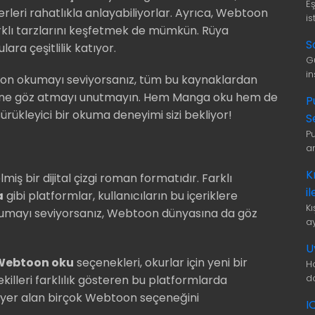
E
erleri rahatlıkla anlayabiliyorlar. Ayrıca, Webtoon
is
arklı tarzlarını keşfetmek de mümkün. Rüya
S
ra çeşitlilik katıyor.
G
i
oon okumayı seviyorsanız, tüm bu kaynaklardan
ine göz atmayı unutmayın. Hem Manga oku hem de
P
rükleyici bir okuma deneyimi sizi bekliyor!
S
P
a
K
 bir dijital çizgi roman formatıdır. Farklı
i
a
gibi platformlar, kullanıcıların bu içeriklere
K
kumayı seviyorsanız, Webtoon dünyasına da göz
a
U
Webtoon oku
seçenekleri, okurlar için yeni bir
H
d
killeri farklılık gösteren bu platformlarda
 yer alan birçok Webtoon seçeneğini
I