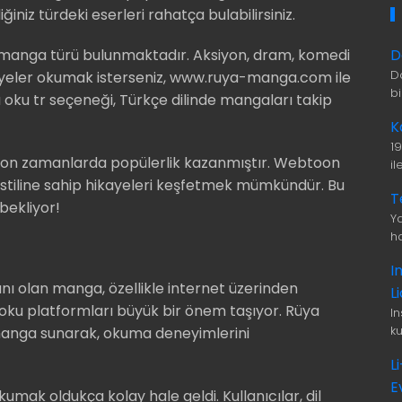
ğiniz türdeki eserleri rahatça bulabilirsiniz.
D
k manga türü bulunmaktadır. Aksiyon, dram, komedi
D
ayeler okumak isterseniz, www.ruya-manga.com ile
b
ga oku tr seçeneği, Türkçe dilinde mangaları takip
K
1
son zamanlarda popülerlik kazanmıştır. Webtoon
i
m stiline sahip hikayeleri keşfetmek mümkündür. Bu
T
 bekliyor!
Ya
ha
I
ı olan manga, özellikle internet üzerinden
L
oku platformları büyük bir önem taşıyor. Rüya
I
ku
 manga sunarak, okuma deneyimlerini
L
E
ak oldukça kolay hale geldi. Kullanıcılar, dil