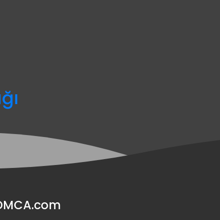
ağı
y DMCA.com