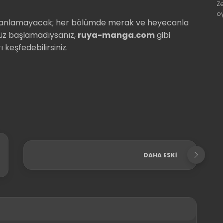
Z
o
i anlamayacak; her bölümde merak ve heyecanla
nüz başlamadıysanız,
ruya-manga.com
gibi
 keşfedebilirsiniz.
DAHA ESKI