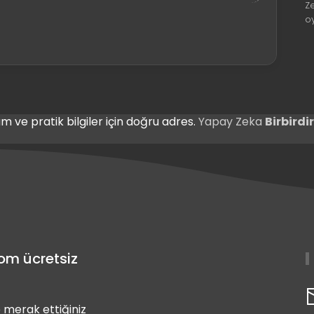
Z
o
m ve pratik bilgiler için doğru adres.
Yapay Zeka
Birbird
com ücretsiz
 merak ettiğiniz