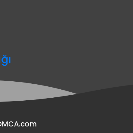
ağı
y DMCA.com