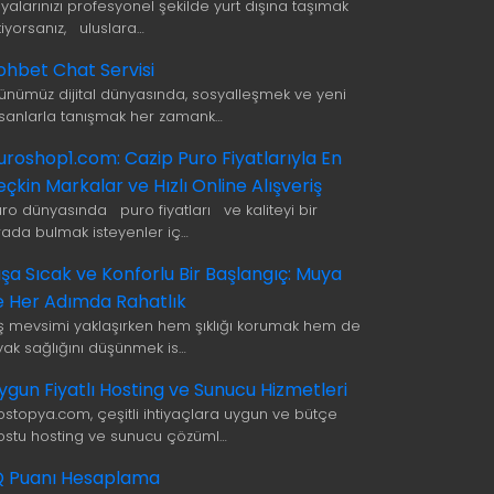
şyalarınızı profesyonel şekilde yurt dışına taşımak
tiyorsanız, uluslara…
ohbet Chat Servisi
ünümüz dijital dünyasında, sosyalleşmek ve yeni
nsanlarla tanışmak her zamank…
uroshop1.com: Cazip Puro Fiyatlarıyla En
eçkin Markalar ve Hızlı Online Alışveriş
uro dünyasında puro fiyatları ve kaliteyi bir
rada bulmak isteyenler iç…
ışa Sıcak ve Konforlu Bir Başlangıç: Muya
le Her Adımda Rahatlık
ış mevsimi yaklaşırken hem şıklığı korumak hem de
yak sağlığını düşünmek is…
ygun Fiyatlı Hosting ve Sunucu Hizmetleri
ostopya.com, çeşitli ihtiyaçlara uygun ve bütçe
ostu hosting ve sunucu çözüml…
Q Puanı Hesaplama