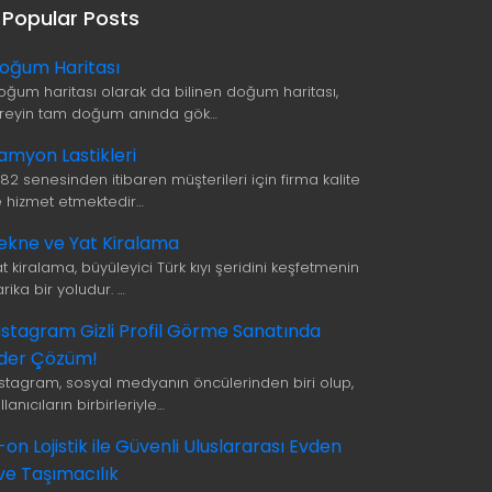
Popular Posts
oğum Haritası
oğum haritası olarak da bilinen doğum haritası,
ireyin tam doğum anında gök…
amyon Lastikleri
982 senesinden itibaren müşterileri için firma kalite
le hizmet etmektedir…
ekne ve Yat Kiralama
t kiralama, büyüleyici Türk kıyı şeridini keşfetmenin
rika bir yoludur. …
nstagram Gizli Profil Görme Sanatında
ider Çözüm!
nstagram, sosyal medyanın öncülerinden biri olup,
llanıcıların birbirleriyle…
i-on Lojistik ile Güvenli Uluslararası Evden
ve Taşımacılık