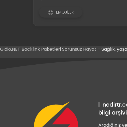
EMOJILER
Gidio.NET
Backlink Paketleri
Sorunsuz Hayat
– Sağlık, yaşa
s Giriş
et Giriş
s Giriş
nedirtr.
bilgi arşivi
Aradığınız ve