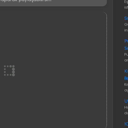
E
is
S
G
i
P
S
P
a
K
i
K
a
U
H
d
I