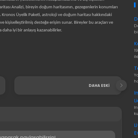
aritası Analizi, bireyin doğum haritasının, gezegenlerin konumları
ar. Kronos Üyelik Paketi, astroloji ve doğum haritası hakkındaki
D
ve kişiselleştirilmiş desteğe erişim sunar. Bireyler bu araçları ve
D
daha iyi bir anlayış kazanabilirler.
b
K
1
i
T
Ya
ha
DAHA ESKI
I
L
I
ku
L
E
aparak paylaşabilirsin!