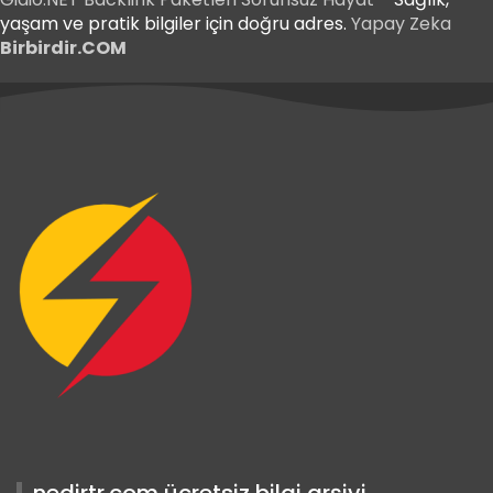
yaşam ve pratik bilgiler için doğru adres.
Yapay Zeka
Birbirdir.COM
riş
Giriş
riş
nedirtr.com ücretsiz bilgi arşivi