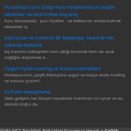
Puroshop1.com: Cazip Puro Fiyatlarıyla En Seçkin
Markalar ve Hızlı Online Alışveriş
Puro dünyasında puro fiyatları ve kaliteyi bir arada bulmak
isteyenler iç…
Kışa Sıcak ve Konforlu Bir Başlangıç: Muya ile Her
Adımda Rahatlık
Kış mevsimi yaklaşırken hem şıklığı korumak hem de ayak
sağlığını düşünmek is…
Uygun Fiyatlı Hosting ve Sunucu Hizmetleri
Hostopya.com, çeşitli ihtiyaçlara uygun ve bütçe dostu hosting
ve sunucu çözüml…
IQ Puanı Hesaplama
Zeka gelişimi, her bireyin hayatında önemli bir rol oynar ve bu
alanda doğru de…
Gidio.NET
Backlink Paketleri
Sorunsuz Hayat
– Sağlık,