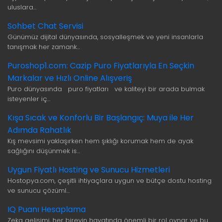
uluslara…
Sohbet Chat Servisi
Günümüz dijital dünyasında, sosyalleşmek ve yeni insanlarla
tanışmak her zamank…
Puroshop1.com: Cazip Puro Fiyatlarıyla En Seçkin
Markalar ve Hızlı Online Alışveriş
Puro dünyasında puro fiyatları ve kaliteyi bir arada bulmak
isteyenler iç…
Kışa Sıcak ve Konforlu Bir Başlangıç: Muya ile Her
Adımda Rahatlık
Kış mevsimi yaklaşırken hem şıklığı korumak hem de ayak
sağlığını düşünmek is…
Uygun Fiyatlı Hosting ve Sunucu Hizmetleri
Hostopya.com, çeşitli ihtiyaçlara uygun ve bütçe dostu hosting
ve sunucu çözüml…
IQ Puanı Hesaplama
Zeka gelişimi, her bireyin hayatında önemli bir rol oynar ve bu