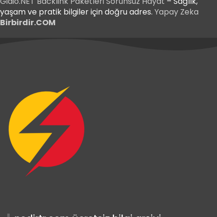
Gidio.NET
Backlink Paketleri
Sorunsuz Hayat
– Sağlık,
yaşam ve pratik bilgiler için doğru adres.
Yapay Zeka
Birbirdir.COM
iriş
 Giriş
iriş