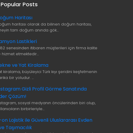
Popular Posts
oğum Haritası
oğum haritası olarak da bilinen doğum haritası,
ireyin tam doğum anında gök…
amyon Lastikleri
982 senesinden itibaren müşterileri için firma kalite
le hizmet etmektedir…
ekne ve Yat Kiralama
t kiralama, büyüleyici Türk kıyı şeridini keşfetmenin
rika bir yoludur. …
nstagram Gizli Profil Görme Sanatında
ider Çözüm!
nstagram, sosyal medyanın öncülerinden biri olup,
llanıcıların birbirleriyle…
i-on Lojistik ile Güvenli Uluslararası Evden
ve Taşımacılık