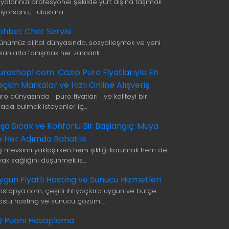
şyalarınızı profesyonel şekilde yurt dışına taşımak
tiyorsanız, uluslara…
ohbet Chat Servisi
ünümüz dijital dünyasında, sosyalleşmek ve yeni
nsanlarla tanışmak her zamank…
uroshop1.com: Cazip Puro Fiyatlarıyla En
eçkin Markalar ve Hızlı Online Alışveriş
uro dünyasında puro fiyatları ve kaliteyi bir
rada bulmak isteyenler iç…
ışa Sıcak ve Konforlu Bir Başlangıç: Muya
le Her Adımda Rahatlık
ış mevsimi yaklaşırken hem şıklığı korumak hem de
yak sağlığını düşünmek is…
ygun Fiyatlı Hosting ve Sunucu Hizmetleri
ostopya.com, çeşitli ihtiyaçlara uygun ve bütçe
ostu hosting ve sunucu çözüml…
Q Puanı Hesaplama