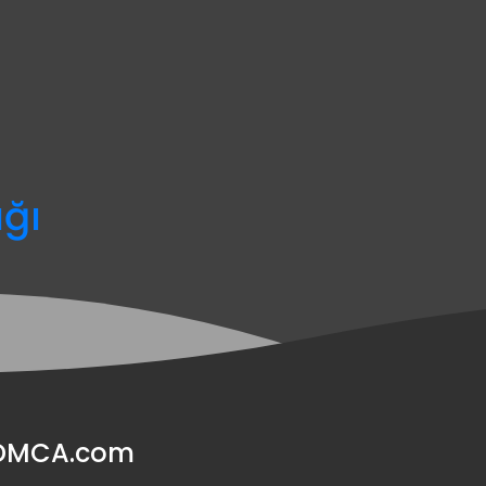
ağı
y DMCA.com