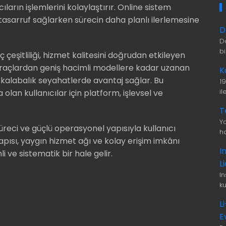
cıların işlemlerini kolaylaştırır. Online sistem
asarruf sağlarken sürecin daha planlı ilerlemesine
D
D
b
ç çeşitliliği, hizmet kalitesini doğrudan etkileyen
 araçlardan geniş hacimli modellere kadar uzanan
K
e kalabalık seyahatlerde avantaj sağlar. Bu
1
i
 olan kullanıcılar için platform, işlevsel ve
T
Ya
üreci ve güçlü operasyonel yapısıyla kullanıcı
ha
yapısı, yaygın hizmet ağı ve kolay erişim imkânı
I
 ve sistematik bir hale gelir.
L
I
ku
L
E