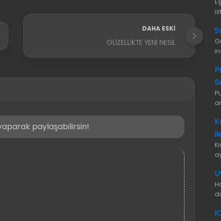
E
is
DAHA ESKI
S
G
GÜZELLIKTE YENI NESIL
i
P
S
P
a
K
aparak paylaşabilirsin!
i
K
a
U
H
d
I