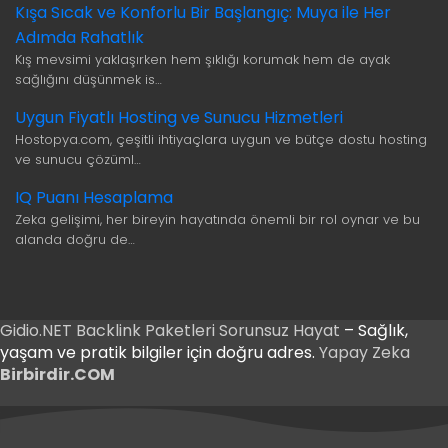
Kışa Sıcak ve Konforlu Bir Başlangıç: Muya ile Her
Adımda Rahatlık
Kış mevsimi yaklaşırken hem şıklığı korumak hem de ayak
sağlığını düşünmek is…
Uygun Fiyatlı Hosting ve Sunucu Hizmetleri
Hostopya.com, çeşitli ihtiyaçlara uygun ve bütçe dostu hosting
ve sunucu çözüml…
IQ Puanı Hesaplama
Zeka gelişimi, her bireyin hayatında önemli bir rol oynar ve bu
alanda doğru de…
Gidio.NET
Backlink Paketleri
Sorunsuz Hayat
– Sağlık,
yaşam ve pratik bilgiler için doğru adres.
Yapay Zeka
Birbirdir.COM
iriş