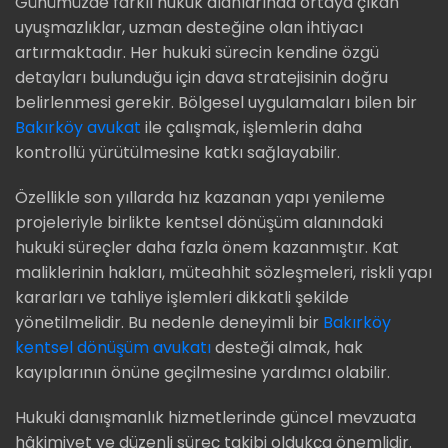
Günümüzde farklı hukuk alanlarında ortaya çıkan
uyuşmazlıklar, uzman desteğine olan ihtiyacı
artırmaktadır. Her hukuki sürecin kendine özgü
detayları bulunduğu için dava stratejisinin doğru
belirlenmesi gerekir. Bölgesel uygulamaları bilen bir
Bakırköy avukat
ile çalışmak, işlemlerin daha
kontrollü yürütülmesine katkı sağlayabilir.
Özellikle son yıllarda hız kazanan yapı yenileme
projeleriyle birlikte kentsel dönüşüm alanındaki
hukuki süreçler daha fazla önem kazanmıştır. Kat
maliklerinin hakları, müteahhit sözleşmeleri, riskli yapı
kararları ve tahliye işlemleri dikkatli şekilde
yönetilmelidir. Bu nedenle deneyimli bir
Bakırköy
kentsel dönüşüm avukatı
desteği almak, hak
kayıplarının önüne geçilmesine yardımcı olabilir.
Hukuki danışmanlık hizmetlerinde güncel mevzuata
hâkimiyet ve düzenli süreç takibi oldukça önemlidir.