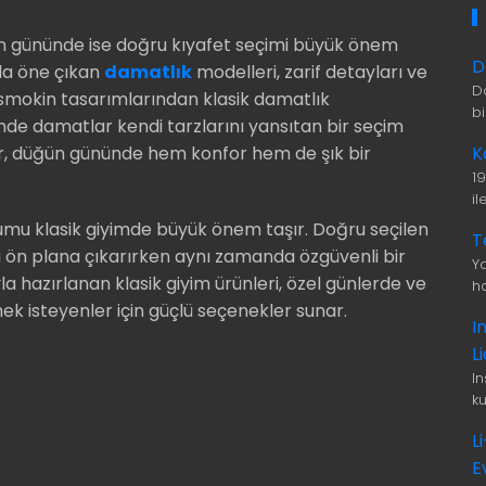
ün gününde ise doğru kıyafet seçimi büyük önem
D
yla öne çıkan
damatlık
modelleri, zarif detayları ve
D
 smokin tasarımlarından klasik damatlık
b
nde damatlar kendi tarzlarını yansıtan bir seçim
K
ler, düğün gününde hem konfor hem de şık bir
1
i
yumu klasik giyimde büyük önem taşır. Doğru seçilen
T
ini ön plana çıkarırken aynı zamanda özgüvenli bir
Ya
a hazırlanan klasik giyim ürünleri, özel günlerde ve
ha
ek isteyenler için güçlü seçenekler sunar.
I
L
I
ku
L
E