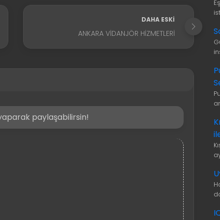
E
is
DAHA ESKI
S
ANKARA VIDANJÖR HIZMETLERI
G
i
P
S
P
a
aparak paylaşabilirsin!
K
i
K
a
U
H
d
I