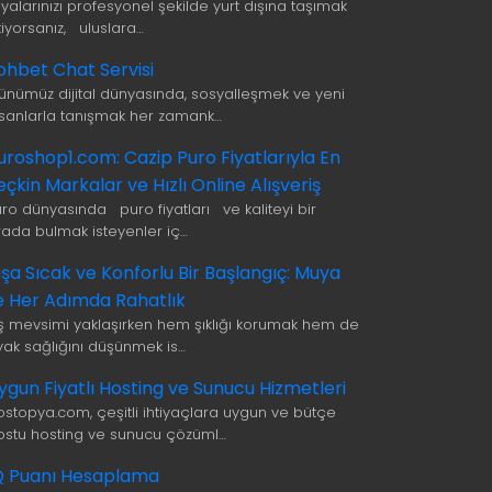
şyalarınızı profesyonel şekilde yurt dışına taşımak
tiyorsanız, uluslara…
ohbet Chat Servisi
ünümüz dijital dünyasında, sosyalleşmek ve yeni
nsanlarla tanışmak her zamank…
uroshop1.com: Cazip Puro Fiyatlarıyla En
eçkin Markalar ve Hızlı Online Alışveriş
uro dünyasında puro fiyatları ve kaliteyi bir
rada bulmak isteyenler iç…
ışa Sıcak ve Konforlu Bir Başlangıç: Muya
le Her Adımda Rahatlık
ış mevsimi yaklaşırken hem şıklığı korumak hem de
yak sağlığını düşünmek is…
ygun Fiyatlı Hosting ve Sunucu Hizmetleri
ostopya.com, çeşitli ihtiyaçlara uygun ve bütçe
ostu hosting ve sunucu çözüml…
Q Puanı Hesaplama