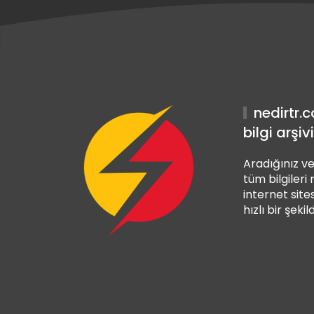
 Giriş
et Giriş
 Giriş
nedirtr.
bilgi arşivi
Aradığınız ve
tüm bilgileri
internet sites
hızlı bir şekil