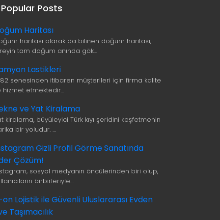
Popular Posts
oğum Haritası
oğum haritası olarak da bilinen doğum haritası,
ireyin tam doğum anında gök…
amyon Lastikleri
982 senesinden itibaren müşterileri için firma kalite
le hizmet etmektedir…
ekne ve Yat Kiralama
t kiralama, büyüleyici Türk kıyı şeridini keşfetmenin
rika bir yoludur. …
nstagram Gizli Profil Görme Sanatında
ider Çözüm!
nstagram, sosyal medyanın öncülerinden biri olup,
llanıcıların birbirleriyle…
i-on Lojistik ile Güvenli Uluslararası Evden
ve Taşımacılık