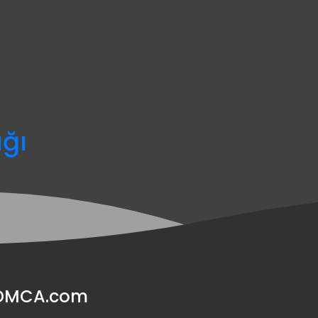
ağı
y DMCA.com