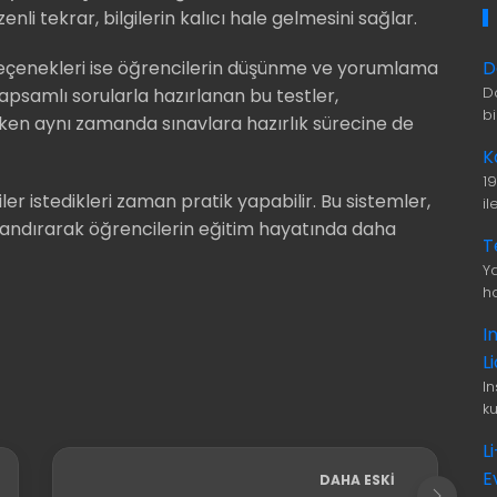
enli tekrar, bilgilerin kalıcı hale gelmesini sağlar.
D
çenekleri ise öğrencilerin düşünme ve yorumlama
D
apsamlı sorularla hazırlanan bu testler,
b
rken aynı zamanda sınavlara hazırlık sürecine de
K
1
er istedikleri zaman pratik yapabilir. Bu sistemler,
i
azandırarak öğrencilerin eğitim hayatında daha
T
Ya
ha
I
L
I
ku
L
E
DAHA ESKI