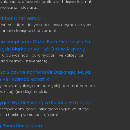
şyalarınızı profesyonel şekilde yurt dışına taşımak
tiyorsanız, uluslara…
ohbet Chat Servisi
ünümüz dijital dünyasında, sosyalleşmek ve yeni
nsanlarla tanışmak her zamank…
uroshop1.com: Cazip Puro Fiyatlarıyla En
eçkin Markalar ve Hızlı Online Alışveriş
uro dünyasında puro fiyatları ve kaliteyi bir
rada bulmak isteyenler iç…
ışa Sıcak ve Konforlu Bir Başlangıç: Muya
le Her Adımda Rahatlık
ış mevsimi yaklaşırken hem şıklığı korumak hem de
yak sağlığını düşünmek is…
ygun Fiyatlı Hosting ve Sunucu Hizmetleri
ostopya.com, çeşitli ihtiyaçlara uygun ve bütçe
ostu hosting ve sunucu çözüml…
Q Puanı Hesaplama