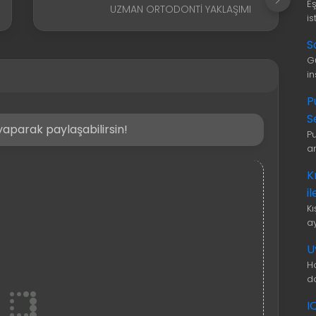
E
UZMAN ORTODONTI YAKLAŞIMI
is
S
G
i
P
S
aparak paylaşabilirsin!
P
a
K
i
K
a
U
H
d
I