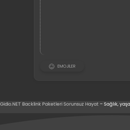
EMOJILER
Gidio.NET
Backlink Paketleri
Sorunsuz Hayat
– Sağlık, yaşa
iriş
 Giriş