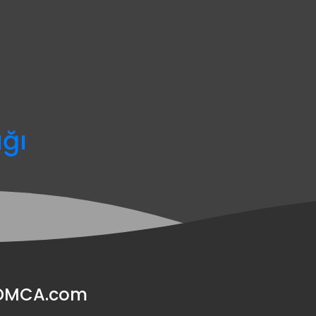
ağı
y DMCA.com