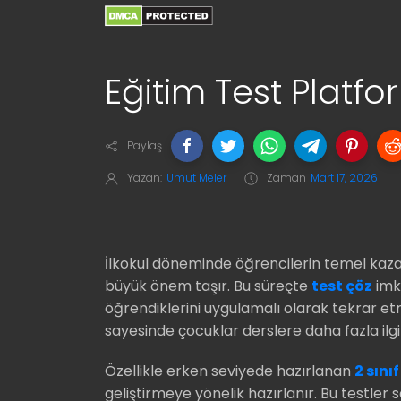
Eğitim Test Platf
Paylaş
Yazan:
Umut Meler
Zaman
Mart 17, 2026
İlkokul döneminde öğrencilerin temel kaza
büyük önem taşır. Bu süreçte
test çöz
imkâ
öğrendiklerini uygulamalı olarak tekrar etm
sayesinde çocuklar derslere daha fazla ilgi
Özellikle erken seviyede hazırlanan
2 sını
geliştirmeye yönelik hazırlanır. Bu testler