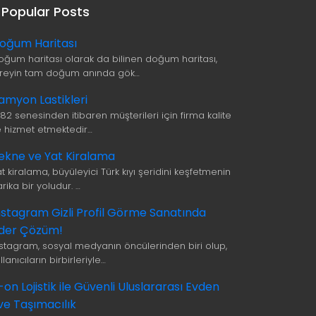
Popular Posts
oğum Haritası
oğum haritası olarak da bilinen doğum haritası,
ireyin tam doğum anında gök…
amyon Lastikleri
982 senesinden itibaren müşterileri için firma kalite
le hizmet etmektedir…
ekne ve Yat Kiralama
t kiralama, büyüleyici Türk kıyı şeridini keşfetmenin
rika bir yoludur. …
nstagram Gizli Profil Görme Sanatında
ider Çözüm!
nstagram, sosyal medyanın öncülerinden biri olup,
llanıcıların birbirleriyle…
i-on Lojistik ile Güvenli Uluslararası Evden
ve Taşımacılık