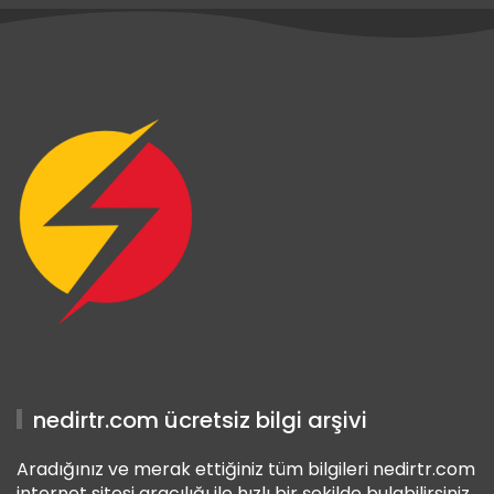
ş
riş
ş
nedirtr.com ücretsiz bilgi arşivi
Aradığınız ve merak ettiğiniz tüm bilgileri nedirtr.com
internet sitesi aracılığı ile hızlı bir şekilde bulabilirsiniz.