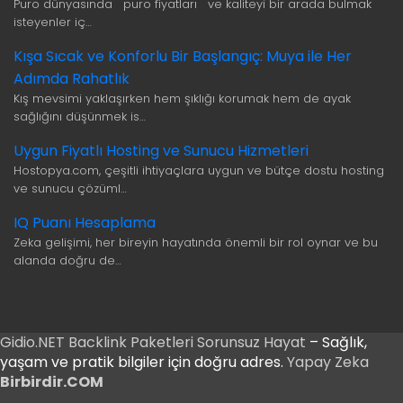
Puro dünyasında puro fiyatları ve kaliteyi bir arada bulmak
isteyenler iç…
Kışa Sıcak ve Konforlu Bir Başlangıç: Muya ile Her
Adımda Rahatlık
Kış mevsimi yaklaşırken hem şıklığı korumak hem de ayak
sağlığını düşünmek is…
Uygun Fiyatlı Hosting ve Sunucu Hizmetleri
Hostopya.com, çeşitli ihtiyaçlara uygun ve bütçe dostu hosting
ve sunucu çözüml…
IQ Puanı Hesaplama
Zeka gelişimi, her bireyin hayatında önemli bir rol oynar ve bu
alanda doğru de…
Gidio.NET
Backlink Paketleri
Sorunsuz Hayat
– Sağlık,
yaşam ve pratik bilgiler için doğru adres.
Yapay Zeka
Birbirdir.COM