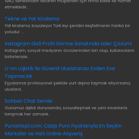
1982 senesinden itibaren müşterileri için firma kalite ile hizmet
etmektedir…
Tekne ve Yat Kiralama
Yat kiralama, büyüleyici Türk kıyı şeridini keşfetmenin harika bir
yoludur. …
Instagram Gizli Profil Görme Sanatında Lider Çözüm!
Instagram, sosyal medyanın öncülerinden biri olup, kullanıcıların
birbirleriyle…
Li-on Lojistik ile Güvenli Uluslararası Evden Eve
Taşımacılık
Eşyalarınızı profesyonel şekilde yurt dışına taşımak istiyorsanız,
uluslara…
Sohbet Chat Servisi
Günümüz dijital dünyasında, sosyalleşmek ve yeni insanlarla
tanışmak her zamank…
Puroshop1.com: Cazip Puro Fiyatlarıyla En Seçkin
Markalar ve Hızlı Online Alışveriş