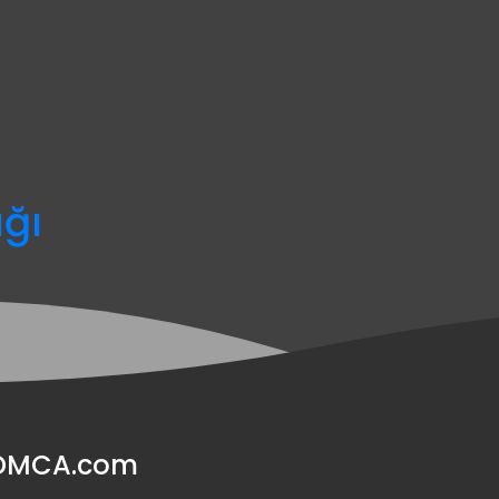
ağı
y DMCA.com