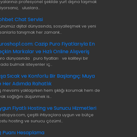
şyalarınızı profesyonel şekilde yurt dışına taşımak
tiyorsanız, uluslara…
ohbet Chat Servisi
ünümüz dijital dünyasında, sosyalleşmek ve yeni
nsanlarla tanışmak her zamank…
uroshop1.com: Cazip Puro Fiyatlarıyla En
eçkin Markalar ve Hızlı Online Alışveriş
uro dünyasında puro fiyatları ve kaliteyi bir
rada bulmak isteyenler iç…
ışa Sıcak ve Konforlu Bir Başlangıç: Muya
le Her Adımda Rahatlık
ış mevsimi yaklaşırken hem şıklığı korumak hem de
yak sağlığını düşünmek is…
ygun Fiyatlı Hosting ve Sunucu Hizmetleri
ostopya.com, çeşitli ihtiyaçlara uygun ve bütçe
ostu hosting ve sunucu çözüml…
Q Puanı Hesaplama