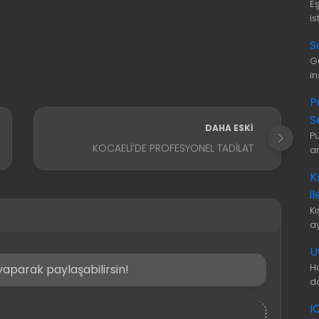
E
is
S
G
i
P
S
DAHA ESKI
P
KOCAELI’DE PROFESYONEL TADILAT
a
K
i
K
a
U
H
aparak paylaşabilirsin!
d
I