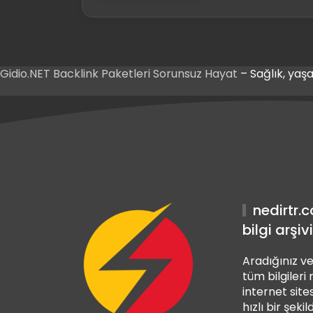
Gidio.NET
Backlink Paketleri
Sorunsuz Hayat
– Sağlık, yaşa
 Giriş
et Giriş
 Giriş
nedirtr.
bilgi arşivi
Aradığınız ve
tüm bilgileri
internet sites
hızlı bir şekil