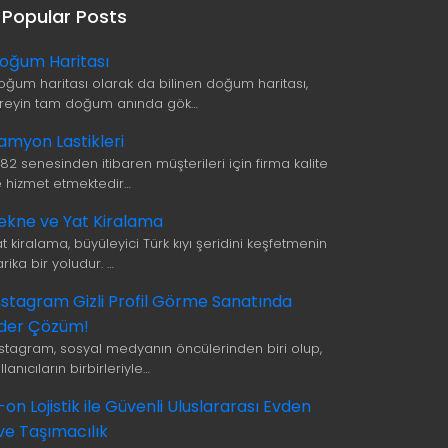
Popular Posts
oğum Haritası
oğum haritası olarak da bilinen doğum haritası,
ireyin tam doğum anında gök…
amyon Lastikleri
982 senesinden itibaren müşterileri için firma kalite
le hizmet etmektedir…
ekne ve Yat Kiralama
t kiralama, büyüleyici Türk kıyı şeridini keşfetmenin
rika bir yoludur. …
nstagram Gizli Profil Görme Sanatında
ider Çözüm!
nstagram, sosyal medyanın öncülerinden biri olup,
llanıcıların birbirleriyle…
i-on Lojistik ile Güvenli Uluslararası Evden
ve Taşımacılık