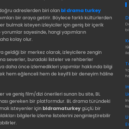
n doğru adreslerden biri olan
bl drama turkey
D
ları bir araya getirir. Böylece farklı kültürlerden
D
er bulmak isteyen izleyiciler için geniş bir içerik
b
ve yorumlar sayesinde, hangi yapımların
ha kolay olur.
K
1
 geldiği bir merkez olarak, izleyicilere zengin
i
ama severler, buradaki listeler ve rehberler
T
veya daha önce izlemedikleri yapımlar hakkında bilgi
Ya
etmek hem eğlenceli hem de keyifli bir deneyim hâline
ha
I
L
er ve geniş film/dizi önerileri sunan bu site, BL
I
ması gereken bir platformdur. BL drama türündeki
ku
mak isteyenler için
bldramaturkey
güçlü bir
ıkları bilgilerle izleme listelerini zenginleştirebilir
L
bilirler.
E