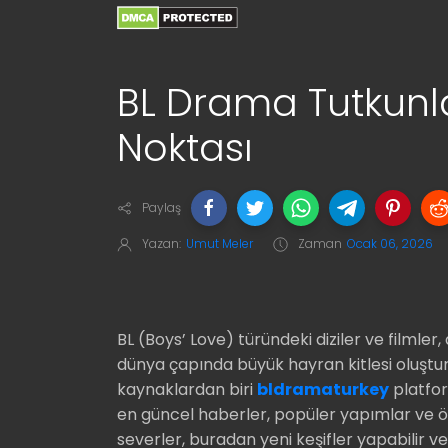
BL Drama Tutkunl
Noktası
Paylaş
Yazan:
Umut Meler
Zaman
Ocak 06, 2026
BL (Boys’ Love) türündeki diziler ve filmler, 
dünya çapında büyük hayran kitlesi oluşturu
kaynaklardan biri
bldramaturkey
platform
en güncel haberler, popüler yapımlar ve ö
severler, buradan yeni keşifler yapabilir ve 