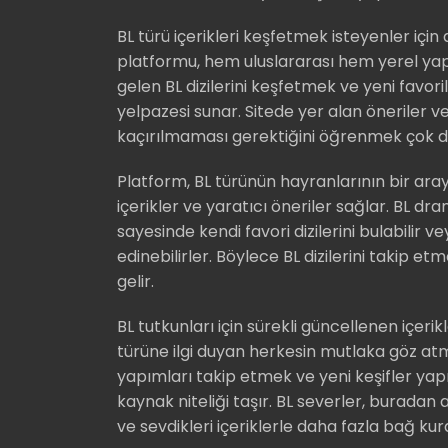
BL türü içerikleri keşfetmek isteyenler içi
platformu, hem uluslararası hem yerel yapım
gelen BL dizilerini keşfetmek ve yeni favoril
yelpazesi sunar. Sitede yer alan öneriler 
kaçırılmaması gerektiğini öğrenmek çok da
Platform, BL türünün hayranlarının bir araya
içerikler ve yaratıcı öneriler sağlar. BL dr
sayesinde kendi favori dizilerini bulabilir 
edinebilirler. Böylece BL dizilerini takip 
gelir.
BL tutkunları için sürekli güncellenen içerikl
türüne ilgi duyan herkesin mutlaka göz at
yapımları takip etmek ve yeni keşifler yap
kaynak niteliği taşır. BL severler, buradan ald
ve sevdikleri içeriklerle daha fazla bağ kura