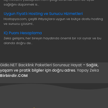
sağlığını düşünmek is…
Uygun Fiyatlı Hosting ve Sunucu Hizmetleri
Hostopya.com, çeşitli ihtiyaçlara uygun ve bütçe dostu hosting
ve sunucu çözüml…
IQ Puanı Hesaplama
Zeka gelişimi, her bireyin hayatında önemli bir rol oynar ve bu
alanda doğru de…
Gidio.NET
Backlink Paketleri
Sorunsuz Hayat
– Sağlık,
yaşam ve pratik bilgiler için doğru adres.
Yapay Zeka
Birbirdir.COM
Giriş
t Giriş
Giriş