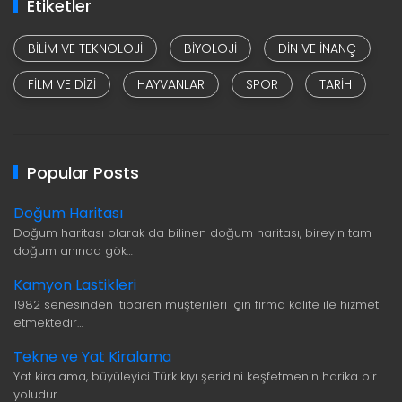
Etiketler
BILIM VE TEKNOLOJI
BIYOLOJI
DIN VE INANÇ
FILM VE DIZI
HAYVANLAR
SPOR
TARIH
Popular Posts
Doğum Haritası
Doğum haritası olarak da bilinen doğum haritası, bireyin tam
doğum anında gök…
Kamyon Lastikleri
1982 senesinden itibaren müşterileri için firma kalite ile hizmet
etmektedir…
Tekne ve Yat Kiralama
Yat kiralama, büyüleyici Türk kıyı şeridini keşfetmenin harika bir
yoludur. …