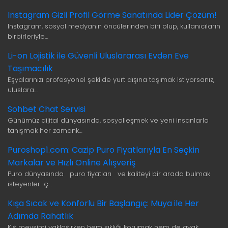
Instagram Gizli Profil Görme Sanatında Lider Çözüm!
Instagram, sosyal medyanın öncülerinden biri olup, kullanıcıların
birbirleriyle…
Li-on Lojistik ile Güvenli Uluslararası Evden Eve
Taşımacılık
Eşyalarınızı profesyonel şekilde yurt dışına taşımak istiyorsanız,
uluslara…
Sohbet Chat Servisi
Günümüz dijital dünyasında, sosyalleşmek ve yeni insanlarla
tanışmak her zamank…
Puroshop1.com: Cazip Puro Fiyatlarıyla En Seçkin
Markalar ve Hızlı Online Alışveriş
Puro dünyasında puro fiyatları ve kaliteyi bir arada bulmak
isteyenler iç…
Kışa Sıcak ve Konforlu Bir Başlangıç: Muya ile Her
Adımda Rahatlık
Kış mevsimi yaklaşırken hem şıklığı korumak hem de ayak