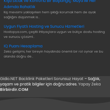
Kışa Sıcak ve Konforlu Bir Başlangıç: Muya ile Her
Adımda Rahatlık
Kış mevsimi yaklaşırken hem şıklığı korumak hem de ayak
sağlığını düşünmek is…
Uygun Fiyatlı Hosting ve Sunucu Hizmetleri
Hostopya.com, çeşitli ihtiyaçlara uygun ve bütçe dostu hosting
ve sunucu çözüml…
IQ Puanı Hesaplama
Zeka gelişimi, her bireyin hayatında önemli bir rol oynar ve bu
alanda doğru de…
Gidio.NET
Backlink Paketleri
Sorunsuz Hayat
– Sağlık,
yaşam ve pratik bilgiler için doğru adres.
Yapay Zeka
Birbirdir.COM
Giriş