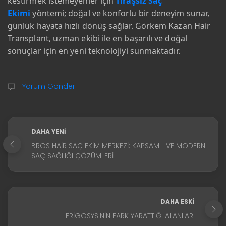
kestirmek istemeyenler için
Tıraşsız Saç
Ekimi
yöntemi; doğal ve konforlu bir deneyim sunar,
günlük hayata hızlı dönüş sağlar. Görkem Kazan Hair
Transplant, uzman ekibi ile en başarılı ve doğal
sonuçlar için en yeni teknolojiyi sunmaktadır.
Yorum Gönder
DAHA YENI
BROS HAIR SAÇ EKIM MERKEZI: KAPSAMLI VE MODERN
SAÇ SAĞLIĞI ÇÖZÜMLERI
DAHA ESKI
FRIGOSYS'NIN FARK YARATTIĞI ALANLAR!