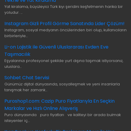
Tekne ve Yat Kiralama
Yat kiralama, büyüleyici Türk kıyı şeridini keşfetmenin harika bir
yoludur. …
Instagram Gizli Profil Görme Sanatında Lider Çözüm!
Instagram, sosyal medyanın öncülerinden biri olup, kullanıcıların
birbirleriyle…
Li-on Lojistik ile Güvenli Uluslararası Evden Eve
Taşımacılık
Eşyalarınızı profesyonel şekilde yurt dışına taşımak istiyorsanız,
uluslara…
Sohbet Chat Servisi
Günümüz dijital dünyasında, sosyalleşmek ve yeni insanlarla
tanışmak her zamank…
Puroshop1.com: Cazip Puro Fiyatlarıyla En Seçkin
Markalar ve Hızlı Online Alışveriş
Puro dünyasında puro fiyatları ve kaliteyi bir arada bulmak
isteyenler iç…