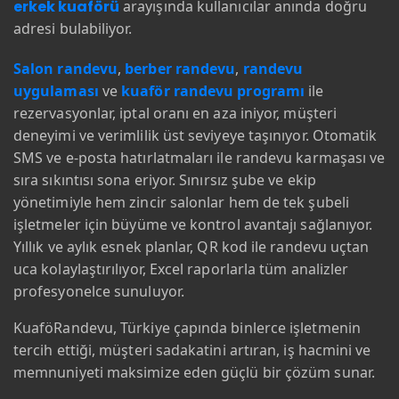
erkek kuaförü
arayışında kullanıcılar anında doğru
adresi bulabiliyor.
Salon randevu
,
berber randevu
,
randevu
uygulaması
ve
kuaför randevu programı
ile
rezervasyonlar, iptal oranı en aza iniyor, müşteri
deneyimi ve verimlilik üst seviyeye taşınıyor. Otomatik
SMS ve e-posta hatırlatmaları ile randevu karmaşası ve
sıra sıkıntısı sona eriyor. Sınırsız şube ve ekip
yönetimiyle hem zincir salonlar hem de tek şubeli
işletmeler için büyüme ve kontrol avantajı sağlanıyor.
Yıllık ve aylık esnek planlar, QR kod ile randevu uçtan
uca kolaylaştırılıyor, Excel raporlarla tüm analizler
profesyonelce sunuluyor.
KuaföRandevu, Türkiye çapında binlerce işletmenin
tercih ettiği, müşteri sadakatini artıran, iş hacmini ve
memnuniyeti maksimize eden güçlü bir çözüm sunar.