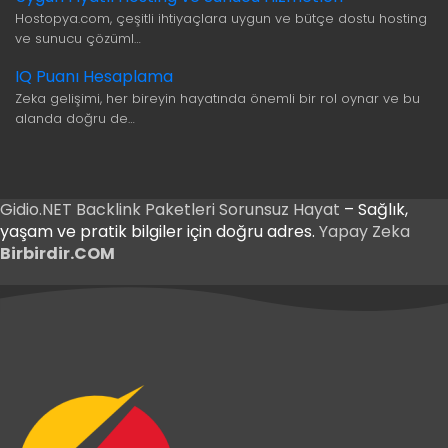
Hostopya.com, çeşitli ihtiyaçlara uygun ve bütçe dostu hosting
ve sunucu çözüml…
IQ Puanı Hesaplama
Zeka gelişimi, her bireyin hayatında önemli bir rol oynar ve bu
alanda doğru de…
Gidio.NET
Backlink Paketleri
Sorunsuz Hayat
– Sağlık,
yaşam ve pratik bilgiler için doğru adres.
Yapay Zeka
Birbirdir.COM
iriş
 Giriş
iriş