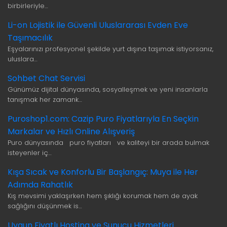
birbirleriyle…
Li-on Lojistik ile Güvenli Uluslararası Evden Eve
Taşımacılık
Eşyalarınızı profesyonel şekilde yurt dışına taşımak istiyorsanız,
uluslara…
Sohbet Chat Servisi
Günümüz dijital dünyasında, sosyalleşmek ve yeni insanlarla
tanışmak her zamank…
Puroshop1.com: Cazip Puro Fiyatlarıyla En Seçkin
Markalar ve Hızlı Online Alışveriş
Puro dünyasında puro fiyatları ve kaliteyi bir arada bulmak
isteyenler iç…
Kışa Sıcak ve Konforlu Bir Başlangıç: Muya ile Her
Adımda Rahatlık
Kış mevsimi yaklaşırken hem şıklığı korumak hem de ayak
sağlığını düşünmek is…
Uygun Fiyatlı Hosting ve Sunucu Hizmetleri