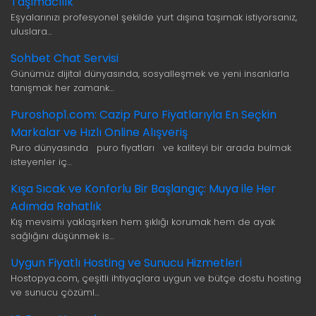
Taşımacılık
Eşyalarınızı profesyonel şekilde yurt dışına taşımak istiyorsanız,
uluslara…
Sohbet Chat Servisi
Günümüz dijital dünyasında, sosyalleşmek ve yeni insanlarla
tanışmak her zamank…
Puroshop1.com: Cazip Puro Fiyatlarıyla En Seçkin
Markalar ve Hızlı Online Alışveriş
Puro dünyasında puro fiyatları ve kaliteyi bir arada bulmak
isteyenler iç…
Kışa Sıcak ve Konforlu Bir Başlangıç: Muya ile Her
Adımda Rahatlık
Kış mevsimi yaklaşırken hem şıklığı korumak hem de ayak
sağlığını düşünmek is…
Uygun Fiyatlı Hosting ve Sunucu Hizmetleri
Hostopya.com, çeşitli ihtiyaçlara uygun ve bütçe dostu hosting
ve sunucu çözüml…