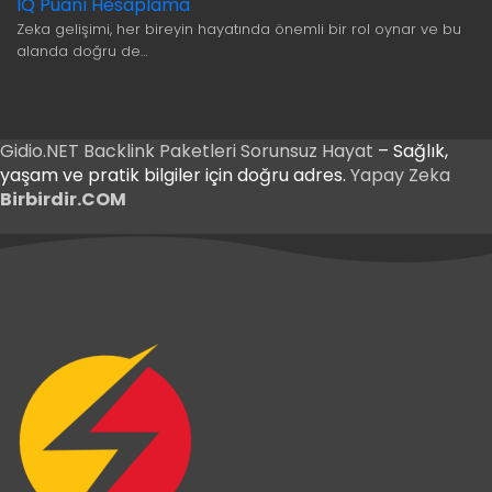
IQ Puanı Hesaplama
Zeka gelişimi, her bireyin hayatında önemli bir rol oynar ve bu
alanda doğru de…
Gidio.NET
Backlink Paketleri
Sorunsuz Hayat
– Sağlık,
yaşam ve pratik bilgiler için doğru adres.
Yapay Zeka
Birbirdir.COM
 Giriş
et Giriş
 Giriş