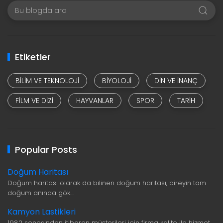
Etiketler
BILIM VE TEKNOLOJI
BIYOLOJI
DIN VE INANÇ
FILM VE DIZI
HAYVANLAR
SPOR
TARIH
Popular Posts
Doğum Haritası
Doğum haritası olarak da bilinen doğum haritası, bireyin tam
doğum anında gök…
Kamyon Lastikleri
1982 senesinden itibaren müşterileri için firma kalite ile hizmet