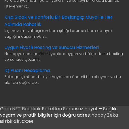
Puro dünyasında puro fiyatları ve kaliteyi bir arada bulmak
isteyenler iç…
Kışa Sıcak ve Konforlu Bir Başlangıç: Muya ile Her
Adımda Rahatlık
Kış mevsimi yaklaşırken hem şıklığı korumak hem de ayak
sağlığını düşünmek is…
Uygun Fiyatlı Hosting ve Sunucu Hizmetleri
Hostopya.com, çeşitli ihtiyaçlara uygun ve bütçe dostu hosting
ve sunucu çözüml…
IQ Puanı Hesaplama
Zeka gelişimi, her bireyin hayatında önemli bir rol oynar ve bu
alanda doğru de…
Gidio.NET
Backlink Paketleri
Sorunsuz Hayat
– Sağlık,
yaşam ve pratik bilgiler için doğru adres.
Yapay Zeka
Birbirdir.COM