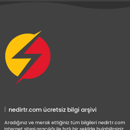
Betnis Giriş
Yakabet Giriş
Betnis Giriş
nedirtr.com ücretsiz bilgi arşivi
Aradığınız ve merak ettiğiniz tüm bilgileri nedirtr.com
internet sitesi aracılığı ile hızlı bir şekilde bulabilirsiniz.