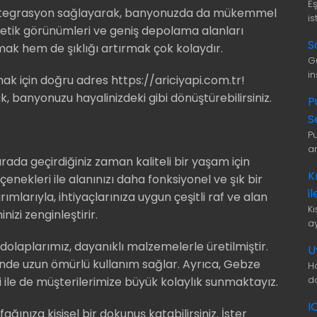
E
 entegrasyon sağlayarak, banyonuzda da mükemmel
is
etik görünümleri ve geniş depolama alanları
S
k hem de şıklığı artırmak çok kolaydır.
G
i
k için doğru adres https://ariciyapi.com.tr!
 banyonuzu hayalinizdeki gibi dönüştürebilirsiniz.
P
S
P
a
burada geçirdiğiniz zaman kaliteli bir yaşam için
K
nekleri ile alanınızı daha fonksiyonel ve şık bir
i
rımlarıyla, ihtiyaçlarınıza uygun çeşitli raf ve alan
K
zi zenginleştirir.
a
 dolaplarımız, dayanıklı malzemelerle üretilmiştir.
U
esinde uzun ömürlü kullanım sağlar. Ayrıca, Gebze
H
d
i ile de müşterilerimize büyük kolaylık sunmaktayız.
I
ınıza kişisel bir dokunuş katabilirsiniz. İster