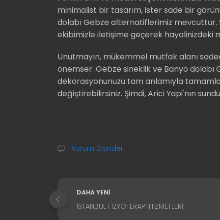
minimalist bir tasarım, ister sade bir gör
dolabı Gebze alternatiflerimiz mevcuttur
ekibimizle iletişime geçerek hayalinizdeki m
Unutmayın, mükemmel mutfak alanı sadece i
önemser. Gebze sineklik ve Banyo dolabı G
dekorasyonunuzu tam anlamıyla tamamlayabi
değiştirebilirsiniz. Şimdi, Arici Yapi'nın sun
Yorum Gönder
DAHA YENI
İSTANBUL FIZYOTERAPI HIZMETLERI