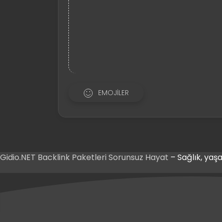
EMOJILER
Gidio.NET
Backlink Paketleri
Sorunsuz Hayat
– Sağlık, yaşa
riş
Giriş
riş