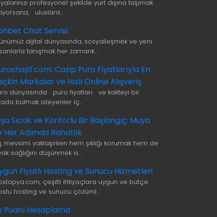
şyalarınızı profesyonel şekilde yurt dışına taşımak
tiyorsanız, uluslara…
ohbet Chat Servisi
ünümüz dijital dünyasında, sosyalleşmek ve yeni
nsanlarla tanışmak her zamank…
uroshop1.com: Cazip Puro Fiyatlarıyla En
eçkin Markalar ve Hızlı Online Alışveriş
uro dünyasında puro fiyatları ve kaliteyi bir
rada bulmak isteyenler iç…
ışa Sıcak ve Konforlu Bir Başlangıç: Muya
le Her Adımda Rahatlık
ış mevsimi yaklaşırken hem şıklığı korumak hem de
yak sağlığını düşünmek is…
ygun Fiyatlı Hosting ve Sunucu Hizmetleri
ostopya.com, çeşitli ihtiyaçlara uygun ve bütçe
ostu hosting ve sunucu çözüml…
Q Puanı Hesaplama