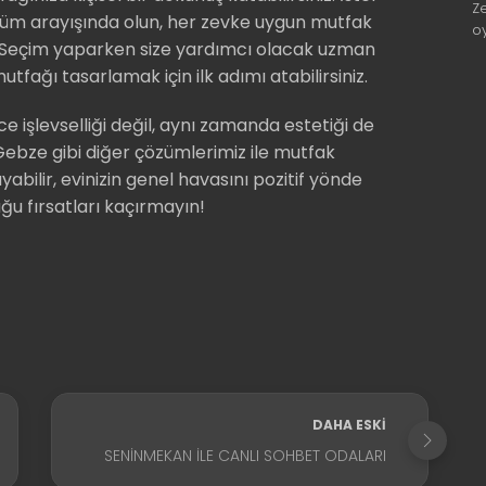
Z
ünüm arayışında olun, her zevke uygun mutfak
o
. Seçim yaparken size yardımcı olacak uzman
utfağı tasarlamak için ilk adımı atabilirsiniz.
şlevselliği değil, aynı zamanda estetiği de
ebze gibi diğer çözümlerimiz ile mutfak
lir, evinizin genel havasını pozitif yönde
duğu fırsatları kaçırmayın!
DAHA ESKI
SENINMEKAN ILE CANLI SOHBET ODALARI