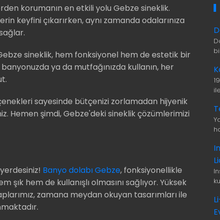
rden korumanın en etkili yolu Gebze sineklik.
erin keyfini çıkarırken, aynı zamanda odalarınıza
D
sağlar.
D
b
 Gebze sineklik, hem fonksiyonel hem de estetik bir
er banyonuzda ya da mutfağınızda kullanın, her
K
t.
1
i
enekleri sayesinde bütçenizi zorlamadan hijyenik
T
niz. Hemen şimdi, Gebze'deki sineklik çözümlerimizi
Ya
ha
I
L
yerdesiniz!
Banyo dolabı Gebze
, fonksiyonellikle
I
ku
em şık hem de kullanışlı olmasını sağlıyor. Yüksek
laplarımız, zamana meydan okuyan tasarımları ile
L
nmaktadır.
E