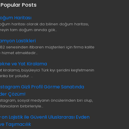
Popular Posts
oğum Haritası
oğum haritası olarak da bilinen doğum haritası,
ireyin tam doğum anında gök…
amyon Lastikleri
982 senesinden itibaren müşterileri için firma kalite
le hizmet etmektedir…
ekne ve Yat Kiralama
t kiralama, büyüleyici Türk kıyı şeridini keşfetmenin
rika bir yoludur. …
nstagram Gizli Profil Görme Sanatında
ider Çözüm!
nstagram, sosyal medyanın öncülerinden biri olup,
llanıcıların birbirleriyle…
i-on Lojistik ile Güvenli Uluslararası Evden
ve Taşımacılık