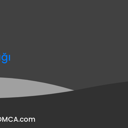
ağı
y DMCA.com