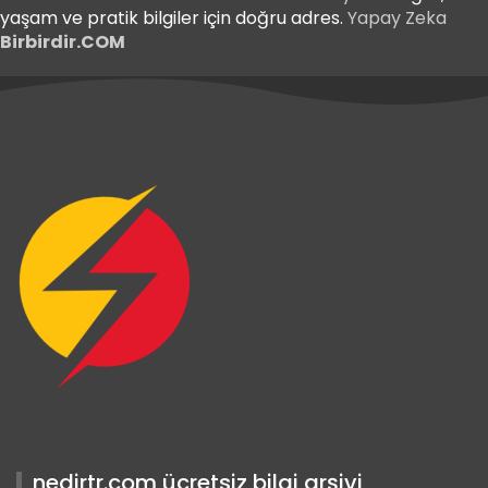
yaşam ve pratik bilgiler için doğru adres.
Yapay Zeka
Birbirdir.COM
iş
nedirtr.com ücretsiz bilgi arşivi