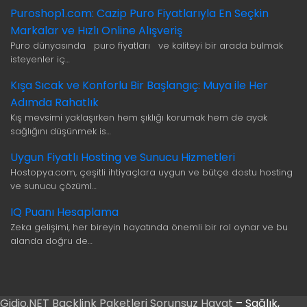
Puroshop1.com: Cazip Puro Fiyatlarıyla En Seçkin
Markalar ve Hızlı Online Alışveriş
Puro dünyasında puro fiyatları ve kaliteyi bir arada bulmak
isteyenler iç…
Kışa Sıcak ve Konforlu Bir Başlangıç: Muya ile Her
Adımda Rahatlık
Kış mevsimi yaklaşırken hem şıklığı korumak hem de ayak
sağlığını düşünmek is…
Uygun Fiyatlı Hosting ve Sunucu Hizmetleri
Hostopya.com, çeşitli ihtiyaçlara uygun ve bütçe dostu hosting
ve sunucu çözüml…
IQ Puanı Hesaplama
Zeka gelişimi, her bireyin hayatında önemli bir rol oynar ve bu
alanda doğru de…
Gidio.NET
Backlink Paketleri
Sorunsuz Hayat
– Sağlık,