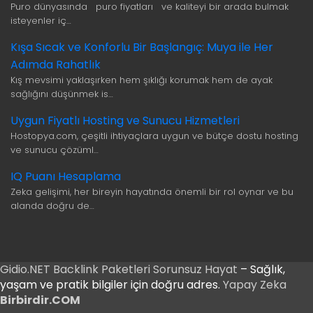
Puro dünyasında puro fiyatları ve kaliteyi bir arada bulmak
isteyenler iç…
Kışa Sıcak ve Konforlu Bir Başlangıç: Muya ile Her
Adımda Rahatlık
Kış mevsimi yaklaşırken hem şıklığı korumak hem de ayak
sağlığını düşünmek is…
Uygun Fiyatlı Hosting ve Sunucu Hizmetleri
Hostopya.com, çeşitli ihtiyaçlara uygun ve bütçe dostu hosting
ve sunucu çözüml…
IQ Puanı Hesaplama
Zeka gelişimi, her bireyin hayatında önemli bir rol oynar ve bu
alanda doğru de…
Gidio.NET
Backlink Paketleri
Sorunsuz Hayat
– Sağlık,
yaşam ve pratik bilgiler için doğru adres.
Yapay Zeka
Birbirdir.COM