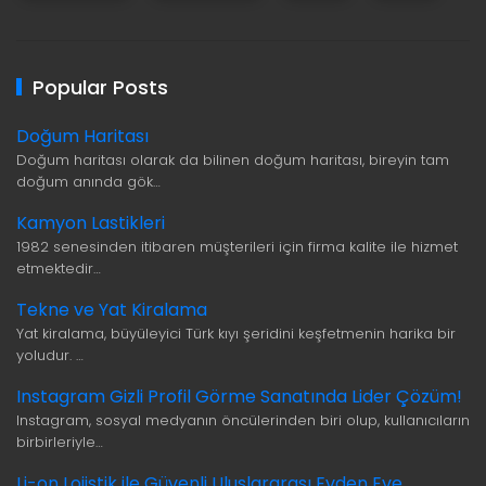
Popular Posts
Doğum Haritası
Doğum haritası olarak da bilinen doğum haritası, bireyin tam
doğum anında gök…
Kamyon Lastikleri
1982 senesinden itibaren müşterileri için firma kalite ile hizmet
etmektedir…
Tekne ve Yat Kiralama
Yat kiralama, büyüleyici Türk kıyı şeridini keşfetmenin harika bir
yoludur. …
Instagram Gizli Profil Görme Sanatında Lider Çözüm!
Instagram, sosyal medyanın öncülerinden biri olup, kullanıcıların
birbirleriyle…
Li-on Lojistik ile Güvenli Uluslararası Evden Eve