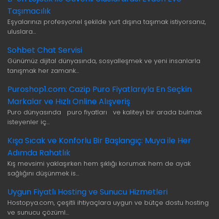
Taşımacılık
Eşyalarınızı profesyonel şekilde yurt dışına taşımak istiyorsanız,
uluslara…
Sohbet Chat Servisi
Günümüz dijital dünyasında, sosyalleşmek ve yeni insanlarla
tanışmak her zamank…
Puroshop1.com: Cazip Puro Fiyatlarıyla En Seçkin
Markalar ve Hızlı Online Alışveriş
Puro dünyasında puro fiyatları ve kaliteyi bir arada bulmak
isteyenler iç…
Kışa Sıcak ve Konforlu Bir Başlangıç: Muya ile Her
Adımda Rahatlık
Kış mevsimi yaklaşırken hem şıklığı korumak hem de ayak
sağlığını düşünmek is…
Uygun Fiyatlı Hosting ve Sunucu Hizmetleri
Hostopya.com, çeşitli ihtiyaçlara uygun ve bütçe dostu hosting
ve sunucu çözüml…