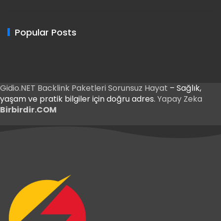
Popular Posts
Gidio.NET
Backlink Paketleri
Sorunsuz Hayat
– Sağlık,
yaşam ve pratik bilgiler için doğru adres.
Yapay Zeka
Birbirdir.COM
Giriş
t Giriş
Giriş