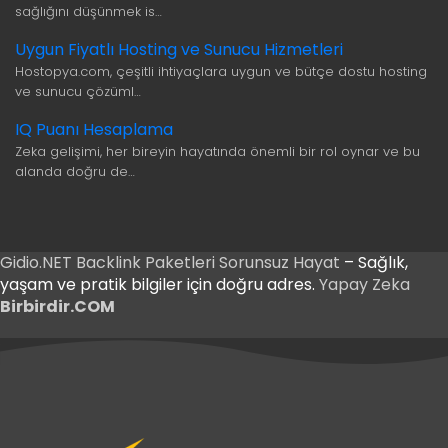
sağlığını düşünmek is…
Uygun Fiyatlı Hosting ve Sunucu Hizmetleri
Hostopya.com, çeşitli ihtiyaçlara uygun ve bütçe dostu hosting
ve sunucu çözüml…
IQ Puanı Hesaplama
Zeka gelişimi, her bireyin hayatında önemli bir rol oynar ve bu
alanda doğru de…
Gidio.NET
Backlink Paketleri
Sorunsuz Hayat
– Sağlık,
yaşam ve pratik bilgiler için doğru adres.
Yapay Zeka
Birbirdir.COM
iriş
 Giriş
iriş