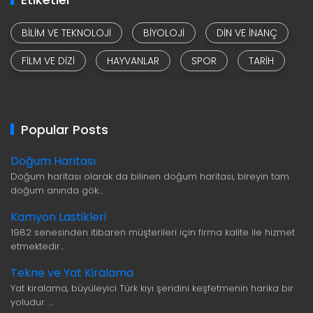
BILIM VE TEKNOLOJI
BIYOLOJI
DIN VE INANÇ
FILM VE DIZI
HAYVANLAR
SPOR
TARIH
Popular Posts
Doğum Haritası
Doğum haritası olarak da bilinen doğum haritası, bireyin tam
doğum anında gök…
Kamyon Lastikleri
1982 senesinden itibaren müşterileri için firma kalite ile hizmet
etmektedir…
Tekne ve Yat Kiralama
Yat kiralama, büyüleyici Türk kıyı şeridini keşfetmenin harika bir
yoludur. …