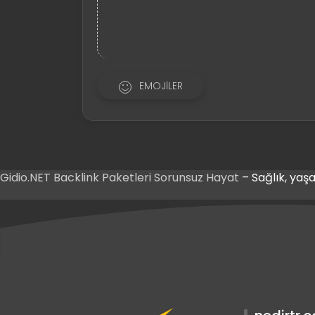
EMOJILER
Gidio.NET
Backlink Paketleri
Sorunsuz Hayat
– Sağlık, yaşa
etnis Giriş
akabet Giriş
etnis Giriş