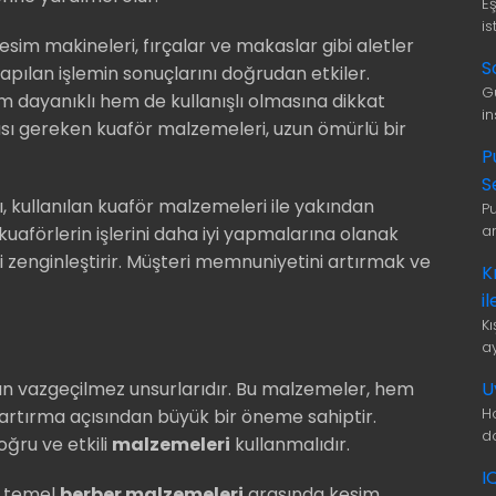
E
is
esim makineleri, fırçalar ve makaslar gibi aletler
S
 yapılan işlemin sonuçlarını doğrudan etkiler.
G
em dayanıklı hem de kullanışlı olmasına dikkat
i
ası gereken kuaför malzemeleri, uzun ömürlü bir
P
S
, kullanılan kuaför malzemeleri ile yakından
P
a
hem kuaförlerin işlerini daha iyi yapmalarına olanak
 zenginleştirir. Müşteri memnuniyetini artırmak ve
K
i
K
a
U
nın vazgeçilmez unsurlarıdır. Bu malzemeler, hem
H
 artırma açısından büyük bir öneme sahiptir.
d
oğru ve etkili
malzemeleri
kullanmalıdır.
I
n temel
berber malzemeleri
arasında kesim