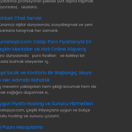
şyalarınızı profesyonel şekilde yurt dışına taşımak
tiyorsanız, uluslara…
ohbet Chat Servisi
ünümüz dijital dünyasında, sosyalleşmek ve yeni
nsanlarla tanışmak her zamank…
uroshop1.com: Cazip Puro Fiyatlarıyla En
eçkin Markalar ve Hızlı Online Alışveriş
uro dünyasında puro fiyatları ve kaliteyi bir
rada bulmak isteyenler iç…
ışa Sıcak ve Konforlu Bir Başlangıç: Muya
le Her Adımda Rahatlık
ış mevsimi yaklaşırken hem şıklığı korumak hem de
yak sağlığını düşünmek is…
ygun Fiyatlı Hosting ve Sunucu Hizmetleri
ostopya.com, çeşitli ihtiyaçlara uygun ve bütçe
ostu hosting ve sunucu çözüml…
Q Puanı Hesaplama