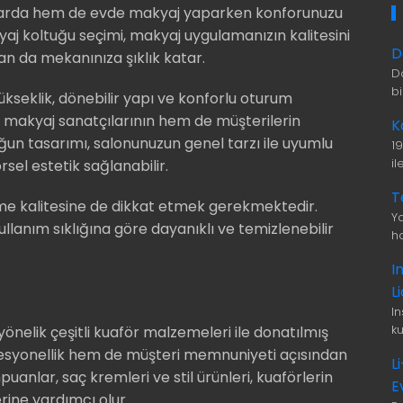
larda hem de evde makyaj yaparken konforunuzu
yaj koltuğu seçimi, makyaj uygulamanızın kalitesini
D
dan da mekanınıza şıklık katar.
D
b
yükseklik, dönebilir yapı ve konforlu oturum
em makyaj sanatçılarının hem de müşterilerin
K
ltuğun tasarımı, salonunuzun genel tarzı ile uyumlu
1
i
sel estetik sağlanabilir.
T
 kalitesine de dikkat etmek gerekmektedir.
Ya
ullanım sıklığına göre dayanıklı ve temizlenebilir
ha
I
L
I
ku
 yönelik çeşitli kuaför malzemeleri ile donatılmış
esyonellik hem de müşteri memnuniyeti açısından
L
uanlar, saç kremleri ve stil ürünleri, kuaförlerin
E
rine yardımcı olur.