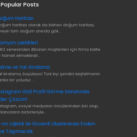
Popular Posts
oğum Haritası
oğum haritası olarak da bilinen doğum haritası,
ireyin tam doğum anında gök…
amyon Lastikleri
982 senesinden itibaren müşterileri için firma kalite
le hizmet etmektedir…
ekne ve Yat Kiralama
t kiralama, büyüleyici Türk kıyı şeridini keşfetmenin
rika bir yoludur. …
nstagram Gizli Profil Görme Sanatında
ider Çözüm!
nstagram, sosyal medyanın öncülerinden biri olup,
llanıcıların birbirleriyle…
i-on Lojistik ile Güvenli Uluslararası Evden
ve Taşımacılık