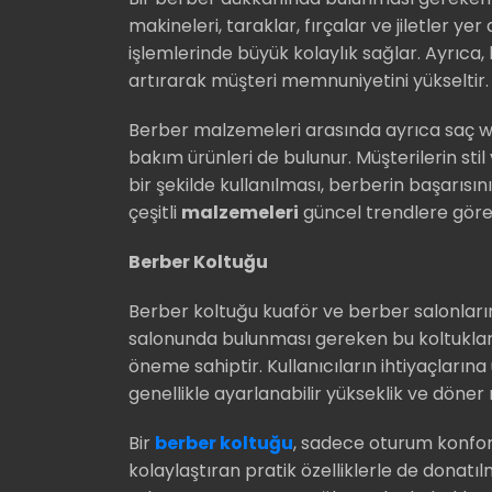
makineleri, taraklar, fırçalar ve jiletler yer
işlemlerinde büyük kolaylık sağlar. Ayrıca, k
artırarak müşteri memnuniyetini yükseltir.
Berber malzemeleri arasında ayrıca saç wax’
bakım ürünleri de bulunur. Müşterilerin st
bir şekilde kullanılması, berberin başarısı
çeşitli
malzemeleri
güncel trendlere göre 
Berber Koltuğu
Berber koltuğu kuaför ve berber salonların
salonunda bulunması gereken bu koltuklar,
öneme sahiptir. Kullanıcıların ihtiyaçların
genellikle ayarlanabilir yükseklik ve döne
Bir
berber koltuğu
, sadece oturum konfor
kolaylaştıran pratik özelliklerle de donatıl