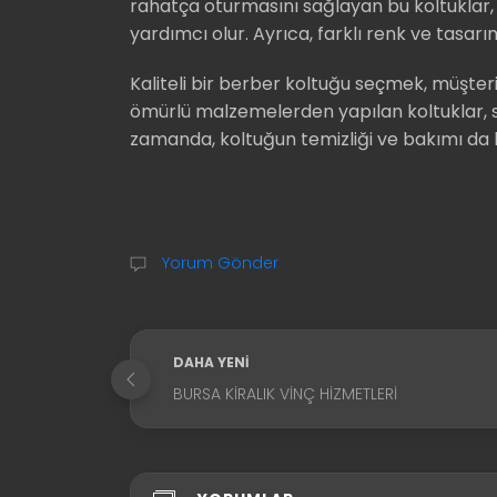
rahatça oturmasını sağlayan bu koltuklar,
yardımcı olur. Ayrıca, farklı renk ve tasa
Kaliteli bir berber koltuğu seçmek, müşteril
ömürlü malzemelerden yapılan koltuklar, sı
zamanda, koltuğun temizliği ve bakımı da k
Yorum Gönder
DAHA YENI
BURSA KIRALIK VINÇ HIZMETLERI