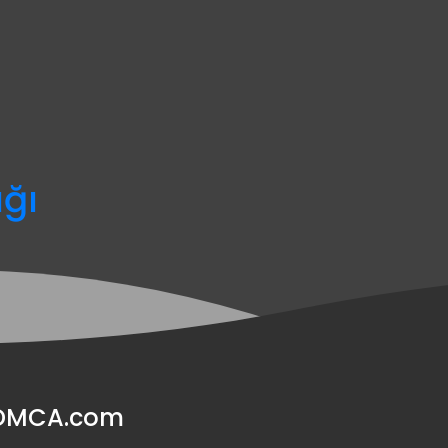
ağı
y DMCA.com