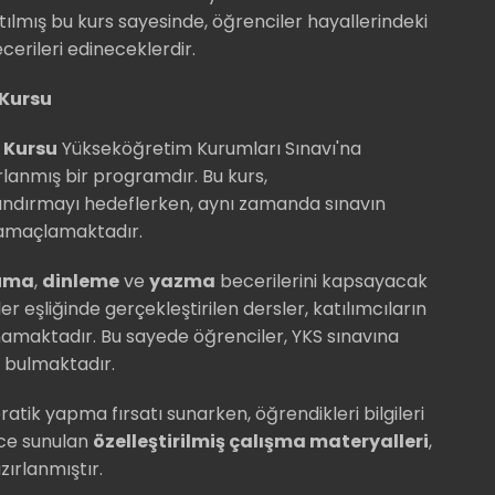
tılmış bu kurs sayesinde, öğrenciler hayallerindeki
ecerileri edineceklerdir.
 Kursu
e Kursu
Yükseköğretim Kurumları Sınavı'na
rlanmış bir programdır. Bu kurs,
azandırmayı hedeflerken, aynı zamanda sınavın
yi amaçlamaktadır.
uma
,
dinleme
ve
yazma
becerilerini kapsayacak
r eşliğinde gerçekleştirilen dersler, katılımcıların
namaktadır. Bu sayede öğrenciler, YKS sınavına
ı bulmaktadır.
pratik yapma fırsatı sunarken, öğrendikleri bilgileri
nce sunulan
özelleştirilmiş çalışma materyalleri
,
zırlanmıştır.