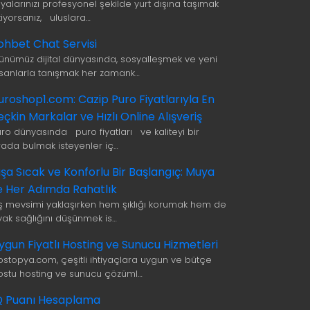
şyalarınızı profesyonel şekilde yurt dışına taşımak
tiyorsanız, uluslara…
ohbet Chat Servisi
ünümüz dijital dünyasında, sosyalleşmek ve yeni
nsanlarla tanışmak her zamank…
uroshop1.com: Cazip Puro Fiyatlarıyla En
eçkin Markalar ve Hızlı Online Alışveriş
uro dünyasında puro fiyatları ve kaliteyi bir
rada bulmak isteyenler iç…
ışa Sıcak ve Konforlu Bir Başlangıç: Muya
le Her Adımda Rahatlık
ış mevsimi yaklaşırken hem şıklığı korumak hem de
yak sağlığını düşünmek is…
ygun Fiyatlı Hosting ve Sunucu Hizmetleri
ostopya.com, çeşitli ihtiyaçlara uygun ve bütçe
ostu hosting ve sunucu çözüml…
Q Puanı Hesaplama