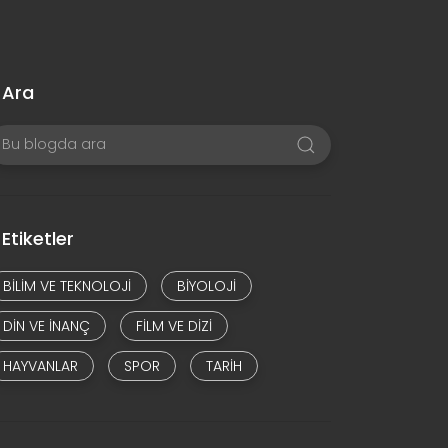
Ara
Etiketler
BILIM VE TEKNOLOJI
BIYOLOJI
DIN VE INANÇ
FILM VE DIZI
HAYVANLAR
SPOR
TARIH