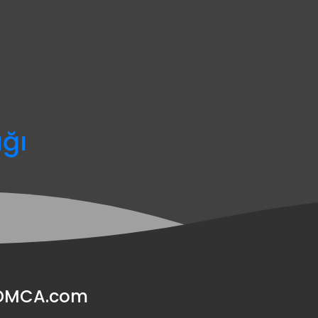
ağı
y DMCA.com