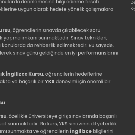
nularda derinlemesine bilgi edinme fırsatı
Z
o
eklerine uygun olarak hedefe yönelik çalışmalara
Kursu
, öğrencilerin sınavda çıkabilecek soru
tik yapma imkanı sunmaktadır. Sınav teknikleri,
 konularda da rehberlik edilmektedir. Bu sayede,
erek sınav günü geldiğinde en iyi performanslarını
ık İngilizce Kursu
, öğrencilerin hedeflerine
akta ve başarılı bir
YKS
deneyimi için önemli bir
rsu
rsu
, özellikle üniversiteye giriş sınavlarında başarılı
at sunmaktadır. Bu kurs, YKS sınavının dil yeterlilik
ramı sunmakta ve öğrencilerin
İngilizce
bilgilerini