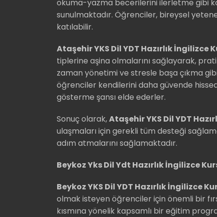
okuma-yazma becerilerini ilerletme gibi ko
sunulmaktadır. Öğrenciler, bireysel yeten
katılabilir.
Ataşehir YKS Dil YDT Hazırlık İngilizce 
tiplerine aşina olmalarını sağlayarak, pra
zaman yönetimi ve stresle başa çıkma gibi
öğrenciler kendilerini daha güvende hissed
gösterme şansı elde ederler.
Sonuç olarak,
Ataşehir YKS Dil YDT Hazırl
ulaşmaları için gerekli tüm desteği sağlam
adım atmalarını sağlamaktadır.
Beykoz Yks Dil Ydt Hazırlık İngilizce Ku
Beykoz YKS Dil YDT Hazırlık İngilizce Ku
olmak isteyen öğrenciler için önemli bir fırs
kısmına yönelik kapsamlı bir eğitim prog