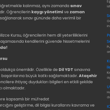
E
si öğretmekle kalınmaz, aynı zamanda
sınav
is
ir. Öğrencilerin
kaygı yönetimi
ve
zaman
S
ı sağlanarak sınav gününde daha verimli bir
G
i
P
lizce Kursu, öğrencilerin hem dil yeterliliklerini
S
k aşamasında kendilerini güvende hissetmelerini
P
ada!
a
ursu
K
i
 oldukça önemlidir. Özellikle de
Dil YDT
sınavına
K
in başarılarına büyük katkı sağlamaktadır.
Ataşehir
a
ncilere ihtiyaç duydukları bilgileri en etkili şekilde
U
ı olmaktadır.
H
d
lere kapsamlı bir müfredat
cığını geliştirme, dil bilgisi kurallarını kavrama ve
I