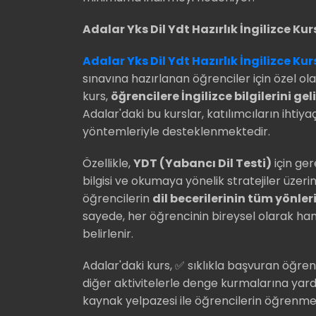
Adalar Yks Dil Ydt Hazırlık İngilizce Kur
Adalar Yks Dil Ydt Hazırlık İngilizce Kur
sınavına hazırlanan öğrenciler için özel ol
kurs,
öğrencilere İngilizce bilgilerini ge
Adalar'daki bu kurslar, katılımcıların ihti
yöntemleriyle desteklenmektedir.
Özellikle,
YDT (Yabancı Dil Testi)
için ger
bilgisi ve okumaya yönelik stratejiler üzer
öğrencilerin
dil becerilerinin tüm yönler
sayede, her öğrencinin bireysel olarak han
belirlenir.
Adalar'daki kurs,
s
ı
kl
ı
kla ba
ş
vuran
öğ
ren
✅
diğer aktivitelerle denge kurmalarına yard
kaynak yelpazesi ile öğrencilerin öğrenme s