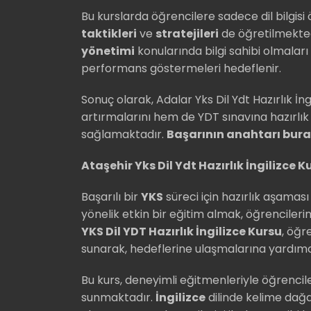
Bu kurslarda öğrencilere sadece dil bilgi
taktikleri
ve
stratejileri
de öğretilmekted
yönetimi
konularında bilgi sahibi olmalar
performans göstermeleri hedeflenir.
Sonuç olarak, Adalar Yks Dil Ydt Hazırlık İngi
artırmalarını hem de YDT sınavına hazırlı
sağlamaktadır.
Başarının anahtarı bur
Ataşehir Yks Dil Ydt Hazırlık İngilizce K
Başarılı bir
YKS
süreci için hazırlık aşaması
yönelik etkin bir eğitim almak, öğrenciler
YKS Dil YDT Hazırlık İngilizce Kursu
, öğre
sunarak, hedeflerine ulaşmalarına yardımc
Bu kurs, deneyimli eğitmenleriyle öğrenci
sunmaktadır.
İngilizce
dilinde kelime dağar