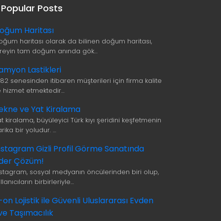
Popular Posts
oğum Haritası
oğum haritası olarak da bilinen doğum haritası,
ireyin tam doğum anında gök…
amyon Lastikleri
982 senesinden itibaren müşterileri için firma kalite
le hizmet etmektedir…
ekne ve Yat Kiralama
t kiralama, büyüleyici Türk kıyı şeridini keşfetmenin
rika bir yoludur. …
nstagram Gizli Profil Görme Sanatında
ider Çözüm!
nstagram, sosyal medyanın öncülerinden biri olup,
llanıcıların birbirleriyle…
i-on Lojistik ile Güvenli Uluslararası Evden
ve Taşımacılık