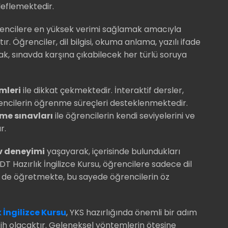
deflemektedir.
encilere en yüksek verimi sağlamak amacıyla
 Öğrenciler, dil bilgisi, okuma anlama, yazılı ifade
k, sınavda karşına çıkabilecek her türlü soruya
mleri
ile dikkat çekmektedir. İnteraktif dersler,
rencilerin öğrenme süreçleri desteklenmektedir.
me sınavları
ile öğrencilerin kendi seviyelerini ve
r.
v deneyimi
yaşayarak, içerisinde bulundukları
YDT Hazırlık İngilizce Kursu, öğrencilere sadece dil
eri de öğretmekte, bu sayede öğrencilerin öz
 İngilizce Kursu
, YKS hazırlığında önemli bir adım
cih olacaktır. Geleneksel yöntemlerin ötesine