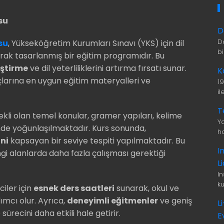
su
D
D
su
, Yükseköğretim Kurumları Sınavı (YKS) için dil
b
arak tasarlanmış bir eğitim programıdır. Bu
liştirme
ve dil yeterliliklerini artırma fırsatı sunar.
K
yaçlarına en uygun eğitim materyalleri ve
1
i
T
ekli olan temel konular, gramer yapıları, kelime
Ya
inde yoğunlaşılmaktadır. Kurs sonunda,
ha
ini
kapsayan bir seviye tespiti yapılmaktadır. Bu
I
gi alanlarda daha fazla çalışması gerektiği
L
I
ku
ciler i
ç
in
esnek ders saatleri
sunarak, okul ve
ımcı olur. Ayrıca,
deneyimli eğitmenler
ve geniş
L
ürecini daha etkili hale getirir.
E