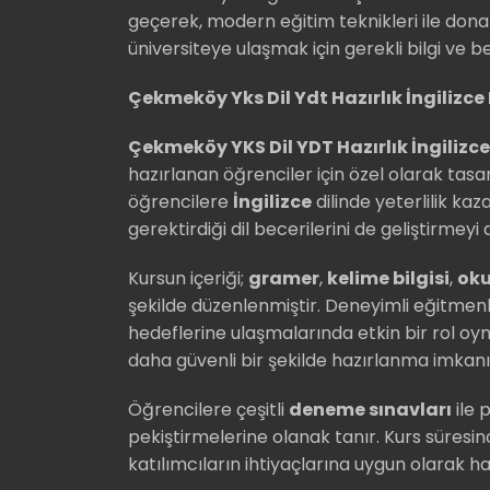
geçerek, modern eğitim teknikleri ile dona
üniversiteye ulaşmak için gerekli bilgi ve b
Çekmeköy Yks Dil Ydt Hazırlık İngilizce
Çekmeköy YKS Dil YDT Hazırlık İngilizc
hazırlanan öğrenciler için özel olarak tasa
öğrencilere
İngilizce
dilinde yeterlilik k
gerektirdiği dil becerilerini de geliştirme
Kursun içeriği;
gramer
,
kelime bilgisi
,
ok
şekilde düzenlenmiştir. Deneyimli eğitmenle
hedeflerine ulaşmalarında etkin bir rol oy
daha güvenli bir şekilde hazırlanma imkan
Öğrencilere çeşitli
deneme sınavları
ile 
pekiştirmelerine olanak tanır. Kurs süresi
katılımcıların ihtiyaçlarına uygun olarak ha