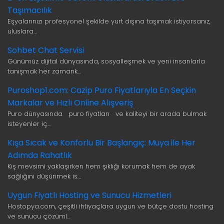
Taşımacılık
Eşyalarınızı profesyonel şekilde yurt dışına taşımak istiyorsanız,
uluslara…
Sohbet Chat Servisi
Günümüz dijital dünyasında, sosyalleşmek ve yeni insanlarla
tanışmak her zamank…
Puroshop1.com: Cazip Puro Fiyatlarıyla En Seçkin
Markalar ve Hızlı Online Alışveriş
Puro dünyasında puro fiyatları ve kaliteyi bir arada bulmak
isteyenler iç…
Kışa Sıcak ve Konforlu Bir Başlangıç: Muya ile Her
Adımda Rahatlık
Kış mevsimi yaklaşırken hem şıklığı korumak hem de ayak
sağlığını düşünmek is…
Uygun Fiyatlı Hosting ve Sunucu Hizmetleri
Hostopya.com, çeşitli ihtiyaçlara uygun ve bütçe dostu hosting
ve sunucu çözüml…