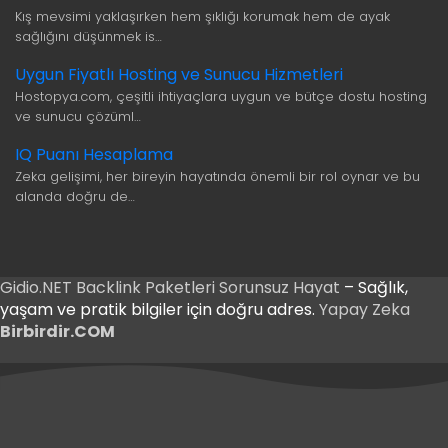
Kış mevsimi yaklaşırken hem şıklığı korumak hem de ayak
sağlığını düşünmek is…
Uygun Fiyatlı Hosting ve Sunucu Hizmetleri
Hostopya.com, çeşitli ihtiyaçlara uygun ve bütçe dostu hosting
ve sunucu çözüml…
IQ Puanı Hesaplama
Zeka gelişimi, her bireyin hayatında önemli bir rol oynar ve bu
alanda doğru de…
Gidio.NET
Backlink Paketleri
Sorunsuz Hayat
– Sağlık,
yaşam ve pratik bilgiler için doğru adres.
Yapay Zeka
Birbirdir.COM
iriş
 Giriş
iriş