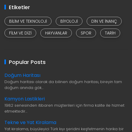
Etiketler
BILIM VE TEKNOLOJI
BIYOLOJI
DIN VE INANÇ
FILM VE DIZI
HAYVANLAR
SPOR
TARIH
Popular Posts
Doğum Haritası
Doğum haritası olarak da bilinen doğum haritası, bireyin tam
doğum anında gök…
Kamyon Lastikleri
1982 senesinden itibaren müşterileri için firma kalite ile hizmet
etmektedir…
Tekne ve Yat Kiralama
Yat kiralama, büyüleyici Türk kıyı şeridini keşfetmenin harika bir