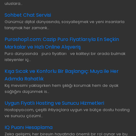
uluslara…
Sohbet Chat Servisi
Günümüz dijital dünyasında, sosyalleşmek ve yeni insanlarla
tanışmak her zamank…
Puroshop1.com: Cazip Puro Fiyatlarıyla En Seçkin
Markalar ve Hızlı Online Alışveriş
Puro dünyasında puro fiyatları ve kaliteyi bir arada bulmak
isteyenler iç…
Kışa Sıcak ve Konforlu Bir Başlangıç: Muya ile Her
Adımda Rahatlık
Kış mevsimi yaklaşırken hem şıklığı korumak hem de ayak
sağlığını düşünmek is…
Uygun Fiyatlı Hosting ve Sunucu Hizmetleri
Hostopya.com, çeşitli ihtiyaçlara uygun ve bütçe dostu hosting
ve sunucu çözüml…
IQ Puanı Hesaplama
Zeka gelişimi, her bireyin hayatında önemli bir rol oynar ve bu