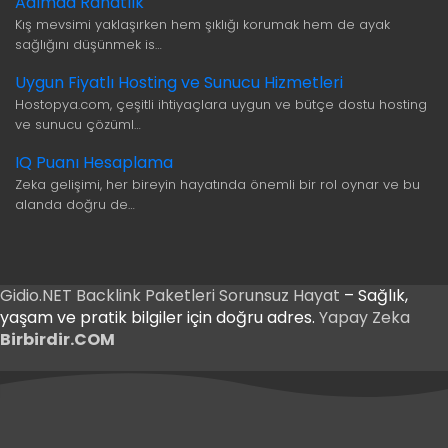
Adımda Rahatlık
Kış mevsimi yaklaşırken hem şıklığı korumak hem de ayak
sağlığını düşünmek is…
Uygun Fiyatlı Hosting ve Sunucu Hizmetleri
Hostopya.com, çeşitli ihtiyaçlara uygun ve bütçe dostu hosting
ve sunucu çözüml…
IQ Puanı Hesaplama
Zeka gelişimi, her bireyin hayatında önemli bir rol oynar ve bu
alanda doğru de…
Gidio.NET
Backlink Paketleri
Sorunsuz Hayat
– Sağlık,
yaşam ve pratik bilgiler için doğru adres.
Yapay Zeka
Birbirdir.COM
iş
iriş
iş