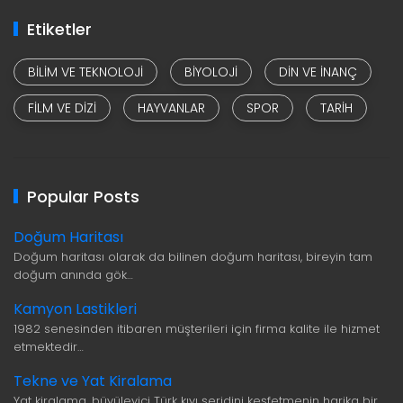
Etiketler
BILIM VE TEKNOLOJI
BIYOLOJI
DIN VE INANÇ
FILM VE DIZI
HAYVANLAR
SPOR
TARIH
Popular Posts
Doğum Haritası
Doğum haritası olarak da bilinen doğum haritası, bireyin tam
doğum anında gök…
Kamyon Lastikleri
1982 senesinden itibaren müşterileri için firma kalite ile hizmet
etmektedir…
Tekne ve Yat Kiralama
Yat kiralama, büyüleyici Türk kıyı şeridini keşfetmenin harika bir