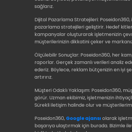
sağlarız.
Dijital Pazarlama Stratejileri: Poseidon360,
pazarlama stratejileri geliştirir. Hedef kitlen
kampanyalar oluşturarak işletmenizin çevri
müşterilerinizin dikkatini çeker ve markanızın 
Ölçülebilir Sonuçlar: Poseidon360, her kam
raporlar. Gerçek zamanlı verileri analiz ede
ederiz. Böylece, reklam bütçenizin en iyi şek
artırırız.
Müşteri Odaklı Yaklaşım: Poseidon360, müş
görür. Uzman ekibimiz, işletmenizin ihtiyaç
Sürekli iletişim halinde olur ve müşterilerimiz
Poseidon360,
Google ajansı
olarak işletm
başarıya ulaştırmak için burada. Bizimle il