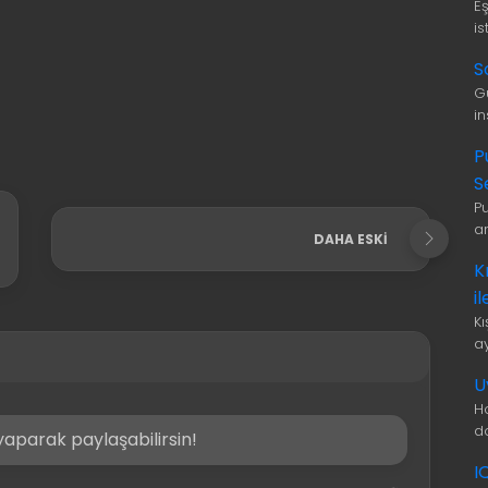
E
is
S
G
i
P
S
P
a
DAHA ESKI
K
i
K
a
U
H
d
aparak paylaşabilirsin!
I