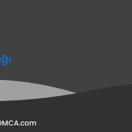
ağı
y DMCA.com