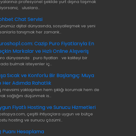
şyalarınızı profesyonel şekilde yurt dışına taşımak
tiyorsanız, uluslara…
ohbet Chat Servisi
ünümüz dijital dünyasında, sosyalleşmek ve yeni
nsanlarla tanışmak her zamank…
uroshop1.com: Cazip Puro Fiyatlarıyla En
eçkin Markalar ve Hızlı Online Alışveriş
uro dünyasında puro fiyatları ve kaliteyi bir
rada bulmak isteyenler iç…
ışa Sıcak ve Konforlu Bir Başlangıç: Muya
le Her Adımda Rahatlık
ış mevsimi yaklaşırken hem şıklığı korumak hem de
yak sağlığını düşünmek is…
ygun Fiyatlı Hosting ve Sunucu Hizmetleri
ostopya.com, çeşitli ihtiyaçlara uygun ve bütçe
ostu hosting ve sunucu çözüml…
Q Puanı Hesaplama