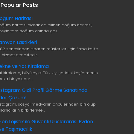
Popular Posts
oğum Haritası
oğum haritası olarak da bilinen doğum haritası,
ireyin tam doğum anında gök…
amyon Lastikleri
982 senesinden itibaren müşterileri için firma kalite
le hizmet etmektedir…
ekne ve Yat Kiralama
t kiralama, büyüleyici Türk kıyı şeridini keşfetmenin
rika bir yoludur. …
nstagram Gizli Profil Görme Sanatında
ider Çözüm!
nstagram, sosyal medyanın öncülerinden biri olup,
llanıcıların birbirleriyle…
i-on Lojistik ile Güvenli Uluslararası Evden
ve Taşımacılık