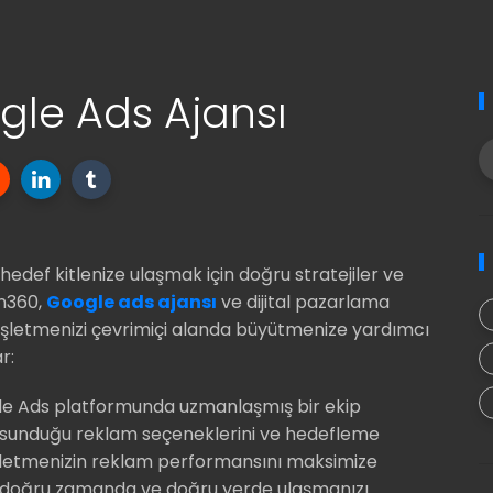
le Ads Ajansı
hedef kitlenize ulaşmak için doğru stratejiler ve
on360,
Google ads ajansı
ve dijital pazarlama
işletmenizi çevrimiçi alanda büyütmenize yardımcı
r:
le Ads platformunda uzmanlaşmış bir ekip
n sunduğu reklam seçeneklerini ve hedefleme
 işletmenizin reklam performansını maksimize
ze doğru zamanda ve doğru yerde ulaşmanızı