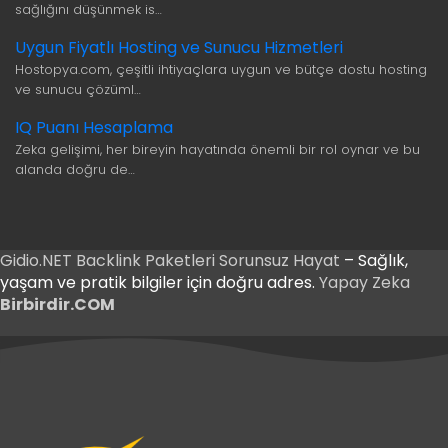
sağlığını düşünmek is…
Uygun Fiyatlı Hosting ve Sunucu Hizmetleri
Hostopya.com, çeşitli ihtiyaçlara uygun ve bütçe dostu hosting
ve sunucu çözüml…
IQ Puanı Hesaplama
Zeka gelişimi, her bireyin hayatında önemli bir rol oynar ve bu
alanda doğru de…
Gidio.NET
Backlink Paketleri
Sorunsuz Hayat
– Sağlık,
yaşam ve pratik bilgiler için doğru adres.
Yapay Zeka
Birbirdir.COM
tnis Giriş
kabet Giriş
tnis Giriş