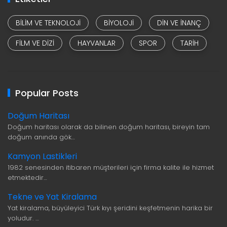
BILIM VE TEKNOLOJI
BIYOLOJI
DIN VE INANÇ
FILM VE DIZI
HAYVANLAR
SPOR
TARIH
Popular Posts
Doğum Haritası
Doğum haritası olarak da bilinen doğum haritası, bireyin tam
doğum anında gök…
Kamyon Lastikleri
1982 senesinden itibaren müşterileri için firma kalite ile hizmet
etmektedir…
Tekne ve Yat Kiralama
Yat kiralama, büyüleyici Türk kıyı şeridini keşfetmenin harika bir
yoludur. …