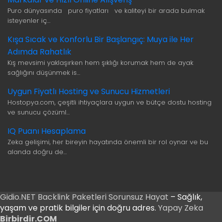
Puro dünyasında puro fiyatları ve kaliteyi bir arada bulmak
isteyenler iç…
Kışa Sıcak ve Konforlu Bir Başlangıç: Muya ile Her
Adımda Rahatlık
Kış mevsimi yaklaşırken hem şıklığı korumak hem de ayak
sağlığını düşünmek is…
Uygun Fiyatlı Hosting ve Sunucu Hizmetleri
Hostopya.com, çeşitli ihtiyaçlara uygun ve bütçe dostu hosting
ve sunucu çözüml…
IQ Puanı Hesaplama
Zeka gelişimi, her bireyin hayatında önemli bir rol oynar ve bu
alanda doğru de…
Gidio.NET
Backlink Paketleri
Sorunsuz Hayat
– Sağlık,
yaşam ve pratik bilgiler için doğru adres.
Yapay Zeka
Birbirdir.COM