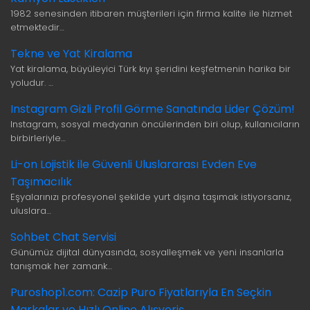
1982 senesinden itibaren müşterileri için firma kalite ile hizmet
etmektedir…
Tekne ve Yat Kiralama
Yat kiralama, büyüleyici Türk kıyı şeridini keşfetmenin harika bir
yoludur. …
Instagram Gizli Profil Görme Sanatında Lider Çözüm!
Instagram, sosyal medyanın öncülerinden biri olup, kullanıcıların
birbirleriyle…
Li-on Lojistik ile Güvenli Uluslararası Evden Eve
Taşımacılık
Eşyalarınızı profesyonel şekilde yurt dışına taşımak istiyorsanız,
uluslara…
Sohbet Chat Servisi
Günümüz dijital dünyasında, sosyalleşmek ve yeni insanlarla
tanışmak her zamank…
Puroshop1.com: Cazip Puro Fiyatlarıyla En Seçkin
Markalar ve Hızlı Online Alışveriş