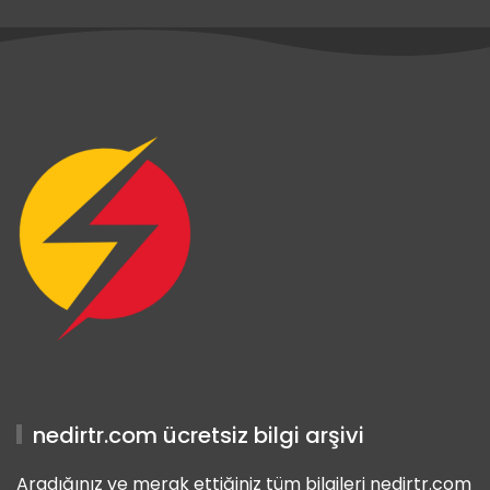
is Giriş
abet Giriş
is Giriş
nedirtr.com ücretsiz bilgi arşivi
Aradığınız ve merak ettiğiniz tüm bilgileri nedirtr.com