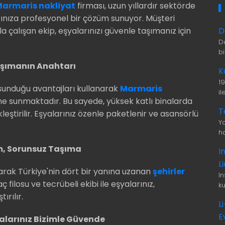
armaris nakliyat
firması, uzun yıllardır sektörde
cınıza profesyonel bir çözüm sunuyor. Müşteri
D
 çalışan ekip, eşyalarınızı güvenle taşımanız için
D
b
Taşımanın Anahtarı
K
1
sunduğu avantajları kullanarak
Marmaris
i
ne sunmaktadır. Bu sayede, yüksek katlı binalarda
T
leştirilir. Eşyalarınız özenle paketlenir ve asansörlü
Ya
ha
şım, Sorunsuz Taşıma
I
L
rak Türkiye'nin dört bir yanına uzanan
şehirler
I
 filosu ve tecrübeli ekibi ile eşyalarınız,
ku
ırılır.
L
E
alarınız Bizimle Güvende