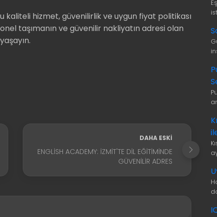
E
is
liteli hizmet, güvenilirlik ve uygun fiyat politikası
yonel taşımanın ve güvenilir nakliyatın adresi olan
S
yaşayın.
G
i
P
S
P
a
K
i
DAHA ESKI
K
ENGLISH ACADEMY: İZMIT'TE DIL EĞITIMINDE
a
GÜVENILIR ADRES
U
H
d
I