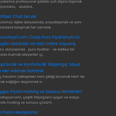
şyalarınızı profesyonel şekilde yurt dışına taşımak
tiyorsanız, uluslara…
ohbet Chat Servisi
ünümüz dijital dünyasında, sosyalleşmek ve yeni
nsanlarla tanışmak her zamank…
uroshop1.com: Cazip Puro Fiyatlarıyla En
eçkin Markalar ve Hızlı Online Alışveriş
uro dünyasında puro fiyatları ve kaliteyi bir
rada bulmak isteyenler iç…
ışa Sıcak ve Konforlu Bir Başlangıç: Muya
le Her Adımda Rahatlık
ış mevsimi yaklaşırken hem şıklığı korumak hem de
yak sağlığını düşünmek is…
ygun Fiyatlı Hosting ve Sunucu Hizmetleri
ostopya.com, çeşitli ihtiyaçlara uygun ve bütçe
ostu hosting ve sunucu çözüml…
Q Puanı Hesaplama