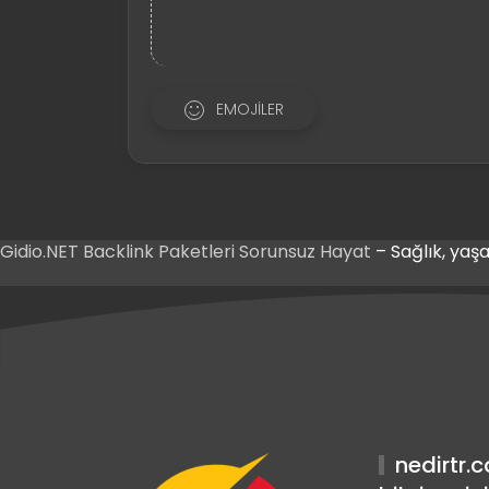
EMOJILER
Gidio.NET
Backlink Paketleri
Sorunsuz Hayat
– Sağlık, yaşa
Giriş
t Giriş
Giriş
nedirtr.