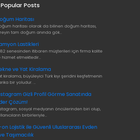
Popular Posts
oğum Haritası
oğum haritası olarak da bilinen doğum haritası,
ireyin tam doğum anında gök…
amyon Lastikleri
982 senesinden itibaren müşterileri için firma kalite
le hizmet etmektedir…
ekne ve Yat Kiralama
t kiralama, büyüleyici Türk kıyı şeridini keşfetmenin
rika bir yoludur. …
nstagram Gizli Profil Görme Sanatında
ider Çözüm!
nstagram, sosyal medyanın öncülerinden biri olup,
llanıcıların birbirleriyle…
i-on Lojistik ile Güvenli Uluslararası Evden
ve Taşımacılık