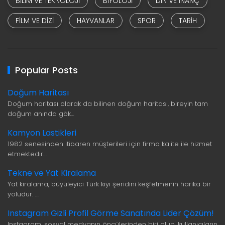
BILIM VE TEKNOLOJI
BIYOLOJI
DIN VE INANÇ
FILM VE DIZI
HAYVANLAR
SPOR
TARIH
Popular Posts
Doğum Haritası
Doğum haritası olarak da bilinen doğum haritası, bireyin tam
doğum anında gök…
Kamyon Lastikleri
1982 senesinden itibaren müşterileri için firma kalite ile hizmet
etmektedir…
Tekne ve Yat Kiralama
Yat kiralama, büyüleyici Türk kıyı şeridini keşfetmenin harika bir
yoludur. …
Instagram Gizli Profil Görme Sanatında Lider Çözüm!
Instagram, sosyal medyanın öncülerinden biri olup, kullanıcıların