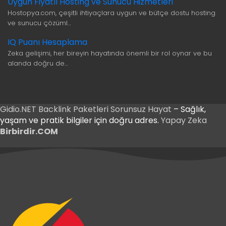
Uygun Fiyatlı Hosting ve Sunucu Hizmetleri
Hostopya.com, çeşitli ihtiyaçlara uygun ve bütçe dostu hosting
ve sunucu çözüml…
IQ Puanı Hesaplama
Zeka gelişimi, her bireyin hayatında önemli bir rol oynar ve bu
alanda doğru de…
Gidio.NET
Backlink Paketleri
Sorunsuz Hayat
– Sağlık,
yaşam ve pratik bilgiler için doğru adres.
Yapay Zeka
Birbirdir.COM
ş