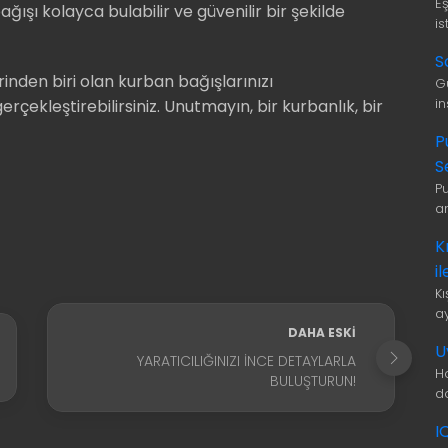
E
ğışı kolayca bulabilir ve güvenilir bir şekilde
is
S
nden biri olan kurban bağışlarınızı
G
i
ekleştirebilirsiniz. Unutmayın, bir kurbanlık, bir
P
S
P
a
K
i
K
a
DAHA ESKI
U
YARATICILIĞINIZI İNCE DETAYLARLA
H
BULUŞTURUN!
d
I