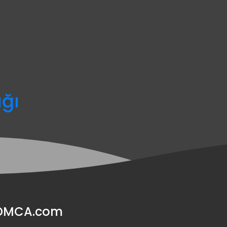
ağı
y DMCA.com