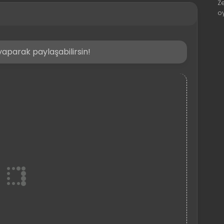
Z
o
aparak paylaşabilirsin!