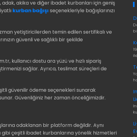
adak, akika ve diğer ibadet kurbanları için geniş
iyatlı
kurban bağışı
seçenekleriyle bağışlarınızı
D
D
b
uzman yetiştiricilerden temin edilen sertifikalı ve
nızın güvenli ve sağlıklı bir şekilde
K
1
i
tr, kullanıcı dostu ara yüzü ve hızlı sipariş
T
ştirmenizi sağlar. Ayrıca, teslimat süreçleri de
Ya
ha
itli güvenilir ödeme seçenekleri sunarak
I
 sunar. Güvenliğiniz her zaman önceliğimizdir.
L
I
ku
L
arına odaklanan bir platform değildir. Aynı
E
ı gibi çeşitli ibadet kurbanlarına yönelik hizmetleri