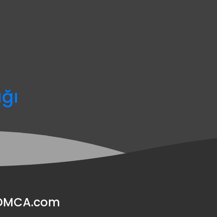
ağı
y DMCA.com