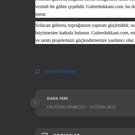
verimli bir gübre çeşididir. Gubredukkani.com, bu d
sunar.
Solucan gübresi, toprağınızın yapısını güçlendirir, su 
büyümesine katkıda bulunur. Gubredukkani.com, en ka
ve tarım projelerinizi güçlendirmenize yardımcı olur.
Yorum Gönder
DAHA YENI
KALITENIN SEMBOLÜ - DOĞAN AKÜ!