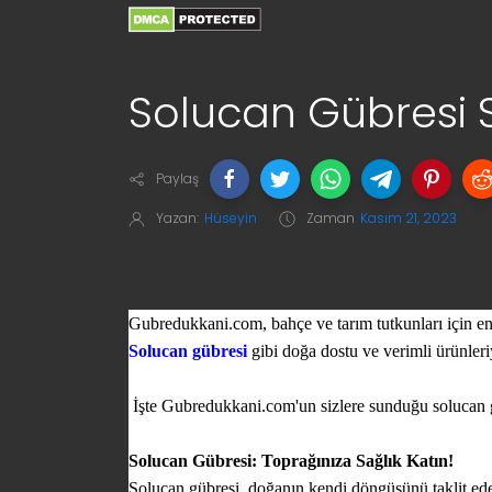
Solucan Gübresi 
Paylaş
Yazan:
Hüseyin
Zaman
Kasım 21, 2023
Gubredukkani.com, bahçe ve tarım tutkunları için en 
Solucan gübresi
gibi doğa dostu ve verimli ürünleri
İşte Gubredukkani.com'un sizlere sunduğu solucan 
Solucan Gübresi: Toprağınıza Sağlık Katın!
Solucan gübresi, doğanın kendi döngüsünü taklit eden