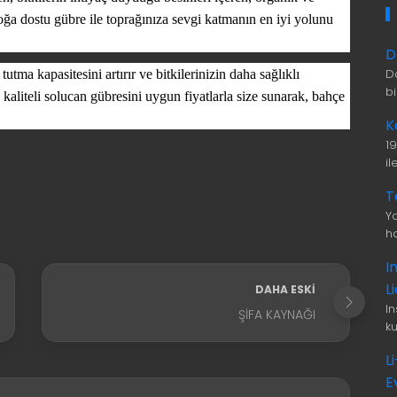
oğa dostu gübre ile toprağınıza sevgi katmanın en iyi yolunu
D
D
tutma kapasitesini artırır ve bitkilerinizin daha sağlıklı
b
liteli solucan gübresini uygun fiyatlarla size sunarak, bahçe
K
1
i
T
Ya
ha
I
L
DAHA ESKI
I
ŞIFA KAYNAĞI
ku
L
E