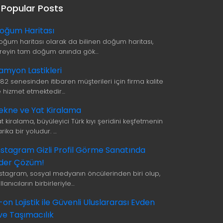
Popular Posts
oğum Haritası
oğum haritası olarak da bilinen doğum haritası,
ireyin tam doğum anında gök…
amyon Lastikleri
982 senesinden itibaren müşterileri için firma kalite
le hizmet etmektedir…
ekne ve Yat Kiralama
t kiralama, büyüleyici Türk kıyı şeridini keşfetmenin
rika bir yoludur. …
nstagram Gizli Profil Görme Sanatında
ider Çözüm!
nstagram, sosyal medyanın öncülerinden biri olup,
llanıcıların birbirleriyle…
i-on Lojistik ile Güvenli Uluslararası Evden
ve Taşımacılık