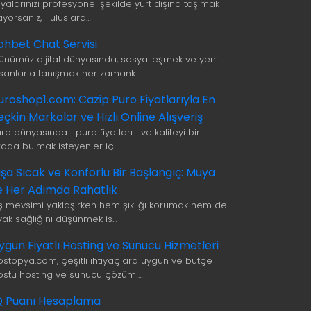
şyalarınızı profesyonel şekilde yurt dışına taşımak
tiyorsanız, uluslara…
ohbet Chat Servisi
ünümüz dijital dünyasında, sosyalleşmek ve yeni
nsanlarla tanışmak her zamank…
uroshop1.com: Cazip Puro Fiyatlarıyla En
eçkin Markalar ve Hızlı Online Alışveriş
uro dünyasında puro fiyatları ve kaliteyi bir
rada bulmak isteyenler iç…
ışa Sıcak ve Konforlu Bir Başlangıç: Muya
le Her Adımda Rahatlık
ış mevsimi yaklaşırken hem şıklığı korumak hem de
yak sağlığını düşünmek is…
ygun Fiyatlı Hosting ve Sunucu Hizmetleri
ostopya.com, çeşitli ihtiyaçlara uygun ve bütçe
ostu hosting ve sunucu çözüml…
Q Puanı Hesaplama