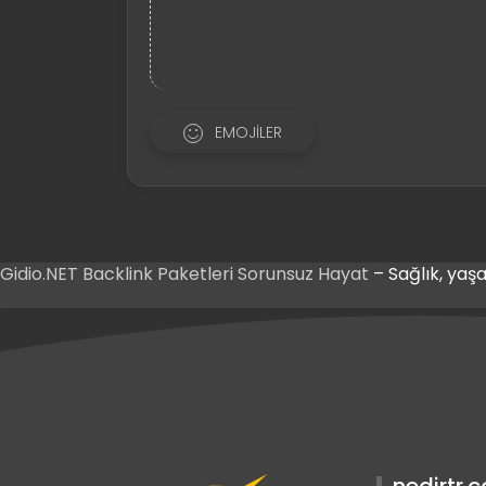
EMOJILER
Gidio.NET
Backlink Paketleri
Sorunsuz Hayat
– Sağlık, yaşa
Giriş
t Giriş
Giriş