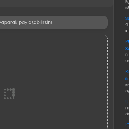
E
is
S
aparak paylaşabilirsin!
G
i
P
S
P
a
K
i
K
a
U
H
d
I