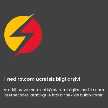
Giriş
riş
nedirtr.com ücretsiz bilgi arşivi
Aradığınız ve merak ettiğiniz tüm bilgileri nedirtr.com
internet sitesi aracılığı ile hızlı bir şekilde bulabilirsiniz.