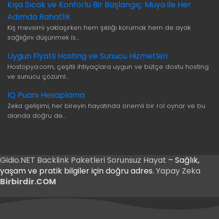
Kışa Sıcak ve Konforlu Bir Başlangıç: Muya ile Her
Adımda Rahatlık
Kış mevsimi yaklaşırken hem şıklığı korumak hem de ayak
sağlığını düşünmek is…
Uygun Fiyatlı Hosting ve Sunucu Hizmetleri
Hostopya.com, çeşitli ihtiyaçlara uygun ve bütçe dostu hosting
ve sunucu çözüml…
IQ Puanı Hesaplama
Zeka gelişimi, her bireyin hayatında önemli bir rol oynar ve bu
alanda doğru de…
Gidio.NET
Backlink Paketleri
Sorunsuz Hayat
– Sağlık,
yaşam ve pratik bilgiler için doğru adres.
Yapay Zeka
Birbirdir.COM
riş