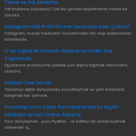
Tekne ve Yat Kiralama
Yat kiralama, büyüleyici Türk kıyı şeridini keşfetmenin harika bir
yoludur. …
Instagram Gizli Profil Görme Sanatında Lider Çözüm!
Instagram, sosyal medyanın öncülerinden biri olup, kullanıcıların
birbirleriyle…
Li-on Lojistik ile Güvenli Uluslararası Evden Eve
Taşımacılık
Eşyalarınızı profesyonel şekilde yurt dışına taşımak istiyorsanız,
uluslara…
Sohbet Chat Servisi
Günümüz dijital dünyasında, sosyalleşmek ve yeni insanlarla
tanışmak her zamank…
Puroshop1.com: Cazip Puro Fiyatlarıyla En Seçkin
Markalar ve Hızlı Online Alışveriş
Puro dünyasında puro fiyatları ve kaliteyi bir arada bulmak
isteyenler iç…