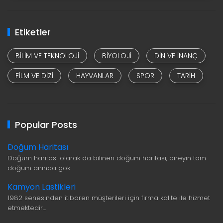
Etiketler
BILIM VE TEKNOLOJI
BIYOLOJI
DIN VE INANÇ
FILM VE DIZI
HAYVANLAR
SPOR
TARIH
Popular Posts
Doğum Haritası
Doğum haritası olarak da bilinen doğum haritası, bireyin tam
doğum anında gök…
Kamyon Lastikleri
1982 senesinden itibaren müşterileri için firma kalite ile hizmet
etmektedir…