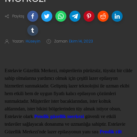
Paylaş
Yazan:
Hüseyin
Zaman
Ekim 14, 2023
Estelavie Güzellik Merkezi, müşterilerin pürüzsüz, tüysüz bir cilde
sahip olmalarına yardımcı olmak için çeşitli lazer epilasyon
hizmetleri sunmaktadır. Gelişmiş lazer teknolojisi ile uzman ekibi
hem etkili hem de uygun fiyatlı kalıcı epilasyon çözümleri
sunmaktadır. Müşteriler ister bacaklarından, ister koltuk
altlarından, ister bikini bölgelerinden tüy almak istiyor olsun,
Estelavie olark
Pendik güzellik merkezi
güvenli ve etkili
tedaviler sağlayacak donanıma ve uzmanlığa sahiptir. Estelavie
Güzellik Merkezi'nde lazer epilasyonun yanı sıra
Pendik cilt