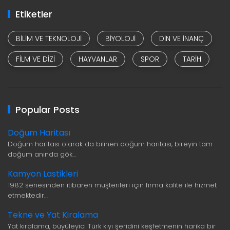
Etiketler
BILIM VE TEKNOLOJI
BIYOLOJI
DIN VE INANÇ
FILM VE DIZI
HAYVANLAR
SPOR
TARIH
Popular Posts
Doğum Haritası
Doğum haritası olarak da bilinen doğum haritası, bireyin tam
doğum anında gök…
Kamyon Lastikleri
1982 senesinden itibaren müşterileri için firma kalite ile hizmet
etmektedir…
Tekne ve Yat Kiralama
Yat kiralama, büyüleyici Türk kıyı şeridini keşfetmenin harika bir