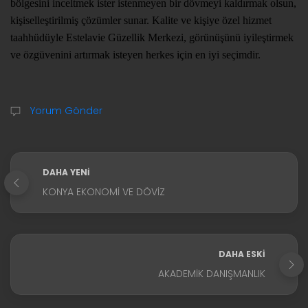
bölgesini inceltmek ister istenmeyen bir dövmeyi kaldırmak olsun,
kişiselleştirilmiş çözümler sunar. Kalite ve kişiye özel hizmet
taahhüdüyle Estelavie Güzellik Merkezi, görünüşünü iyileştirmek
ve özgüvenini artırmak isteyen herkes için en iyi seçimdir.
Yorum Gönder
DAHA YENI
KONYA EKONOMI VE DÖVIZ
DAHA ESKI
AKADEMIK DANIŞMANLIK