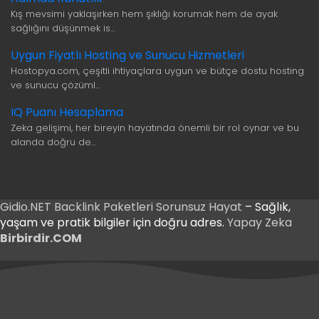
Kış mevsimi yaklaşırken hem şıklığı korumak hem de ayak
sağlığını düşünmek is…
Uygun Fiyatlı Hosting ve Sunucu Hizmetleri
Hostopya.com, çeşitli ihtiyaçlara uygun ve bütçe dostu hosting
ve sunucu çözüml…
IQ Puanı Hesaplama
Zeka gelişimi, her bireyin hayatında önemli bir rol oynar ve bu
alanda doğru de…
Gidio.NET
Backlink Paketleri
Sorunsuz Hayat
– Sağlık,
yaşam ve pratik bilgiler için doğru adres.
Yapay Zeka
Birbirdir.COM
riş
Giriş
riş