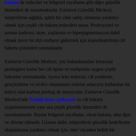
bakımı
ile tedaviler ve bölgesel zayıflama gibi diğer güzellik
hizmetleri de sunulmaktadır. Estelavie Güzellik Merkezi,
müşterilerin sağlıklı, ışıltılı bir cilde sahip olmasına yardımcı
olmak için çeşitli cilt bakımı tedavileri sunar. Profesyonel ve
uzman kadrosu; akne, yaşlanma ve hiperpigmentasyon dahil
olmak üzere bir dizi endişeyi gidermek için kişiselleştirilmiş cilt
bakımı çözümleri sunmaktadır.
Estelavie Güzellik Merkezi, yüz bakımlarından kimyasal
peelinglere kadar her cilt tipine ve endişesine uygun çeşitli
bakımlar sunmaktadır. Ayrıca leke tedavisi, cilt yenileme,
gençleştirme ve sivilce oluşumunu önleme amacıyla kullanılan bir
tedavi olan karbon peeling de sunuyorlar. Estelavie Güzellik
Merkezi'nde
Pendik lazer epilasyon
ve cilt bakımı
uygulamalarının yanı sıra çeşitli güzellik hizmetleri de
sunulmaktadır. Bunlar bölgesel zayıflama, vücut bakımı, altın iğne
ve dövme silmedir. Uzman ekibi, müşterilerin güzellik hedeflerine
ulaşmalarına yardımcı olmak için, ister vücudun belirli bir