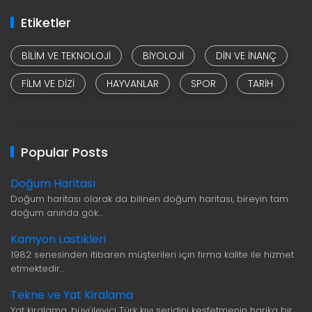
Etiketler
BILIM VE TEKNOLOJI
BIYOLOJI
DIN VE INANÇ
FILM VE DIZI
HAYVANLAR
SPOR
TARIH
Popular Posts
Doğum Haritası
Doğum haritası olarak da bilinen doğum haritası, bireyin tam
doğum anında gök…
Kamyon Lastikleri
1982 senesinden itibaren müşterileri için firma kalite ile hizmet
etmektedir…
Tekne ve Yat Kiralama
Yat kiralama, büyüleyici Türk kıyı şeridini keşfetmenin harika bir