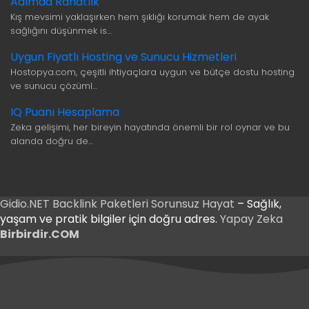
Adımda Rahatlık
Kış mevsimi yaklaşırken hem şıklığı korumak hem de ayak
sağlığını düşünmek is…
Uygun Fiyatlı Hosting ve Sunucu Hizmetleri
Hostopya.com, çeşitli ihtiyaçlara uygun ve bütçe dostu hosting
ve sunucu çözüml…
IQ Puanı Hesaplama
Zeka gelişimi, her bireyin hayatında önemli bir rol oynar ve bu
alanda doğru de…
Gidio.NET
Backlink Paketleri
Sorunsuz Hayat
– Sağlık,
yaşam ve pratik bilgiler için doğru adres.
Yapay Zeka
Birbirdir.COM
riş
Giriş
riş