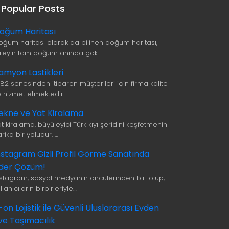
Popular Posts
oğum Haritası
oğum haritası olarak da bilinen doğum haritası,
ireyin tam doğum anında gök…
amyon Lastikleri
982 senesinden itibaren müşterileri için firma kalite
le hizmet etmektedir…
ekne ve Yat Kiralama
t kiralama, büyüleyici Türk kıyı şeridini keşfetmenin
rika bir yoludur. …
nstagram Gizli Profil Görme Sanatında
ider Çözüm!
nstagram, sosyal medyanın öncülerinden biri olup,
llanıcıların birbirleriyle…
i-on Lojistik ile Güvenli Uluslararası Evden
ve Taşımacılık