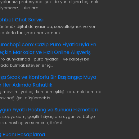
şyalarınızı profesyonel şekilde yurt dışına taşımak
tiyorsanız, uluslara…
ohbet Chat Servisi
ünümüz dijital dünyasında, sosyalleşmek ve yeni
nsanlarla tanışmak her zamank…
uroshop1.com: Cazip Puro Fiyatlarıyla En
eçkin Markalar ve Hızlı Online Alışveriş
uro dünyasında puro fiyatları ve kaliteyi bir
rada bulmak isteyenler iç…
ışa Sıcak ve Konforlu Bir Başlangıç: Muya
le Her Adımda Rahatlık
ış mevsimi yaklaşırken hem şıklığı korumak hem de
yak sağlığını düşünmek is…
ygun Fiyatlı Hosting ve Sunucu Hizmetleri
ostopya.com, çeşitli ihtiyaçlara uygun ve bütçe
ostu hosting ve sunucu çözüml…
Q Puanı Hesaplama