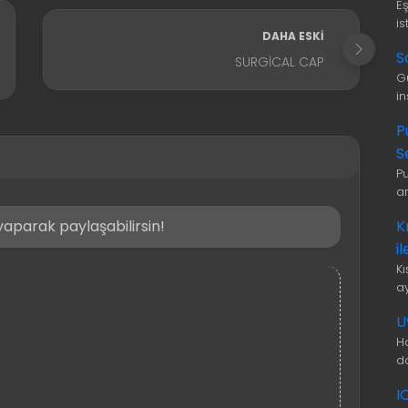
E
is
DAHA ESKI
S
SURGICAL CAP
G
i
P
S
P
a
K
aparak paylaşabilirsin!
i
K
a
U
H
d
I