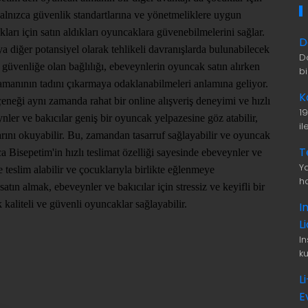
 yalnızca güvenlik standartlarına ve yönetmeliklere uygun
arı için satın aldıkları oyuncaklara güvenebilmelerini sağlar.
D
a diğer potansiyel olarak tehlikeli davranışlarda bulunabilecek
D
 güvenliğe olan bağlılığı, ebeveynlerin oyuncak satın alırken
b
amanının tadını çıkarmaya odaklanabilmeleri anlamına geliyor.
K
eneği aynı zamanda rahat bir online alışveriş deneyimi ve hızlı
1
nler ve bakıcılar geniş bir oyuncak yelpazesine göz atabilir,
i
mlarını okuyabilir. Bu, zamandan tasarruf sağlayabilir ve oyuncak
T
ıca Bisepetim'in hızlı teslimat özelliği sayesinde ebeveynler ve
Ya
de teslim alabilir ve çocuklarıyla birlikte eğlenmeye
ha
tın almak, ebeveynler ve bakıcılar için stressiz ve keyifli bir
 kaliteli ve güvenli oyuncaklar sağlayabilir.
I
L
I
ku
L
E