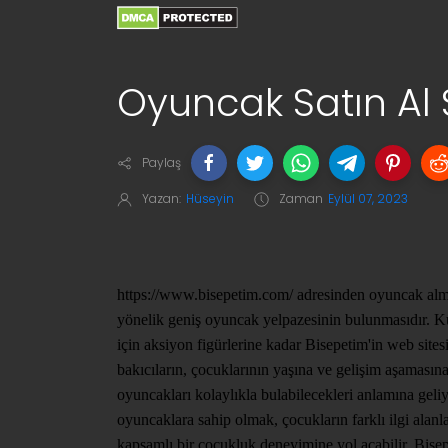
Oyuncak Satın Al 
Paylaş
Yazan:
Hüseyin
Zaman
Eylül 07, 2023
https://www.bisepetim.com/ adresinden oyuncak alman
yönelik geniş oyuncak yelpazesinin bulunmasıdır. K
için aksiyon figürlerine kadar Bisepetim'in web sites
bakıcıların, çocuklarının yaşına ve gelişim aşamasına
oyuncakları kolaylıkla bulabilecekleri anlamına geliy
oyuncaklara sahip olmak, çocukların farklı ilgi alanl
kapsamlı bir çocukluk deneyimine yol açabilir. Bisep