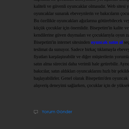
kaliteli ve güvenli oyuncaklar olmasıdır. Web sitesi
oyuncaklar sunarak ebeveynlerin ve bakıcıların çocukl
Bu özellikle oyuncakları ağızlarına götürebilecek vey
küçük çocuklar için önemlidir. Bisepetim'in kalite ve
kendilerine güven duymaları ve çocuklarıyla oyun z
Bisepetim'in internet sitesinden
oyuncak satın al
seç
teslimat da sunuyor. Sadece birkaç tıklamayla ebevey
fiyatları karşılaştırabilir ve diğer müşterilerin yoru
satın alma sürecini daha verimli hale getirebilir. Ayr
bakıcılar, satın aldıkları oyuncaklarını hızlı bir şekil
başlayabilirler. Genel olarak Bisepetim'den oyuncak sa
alışveriş deneyimi sağlarken, çocuklar için de yüksek
Yorum Gönder