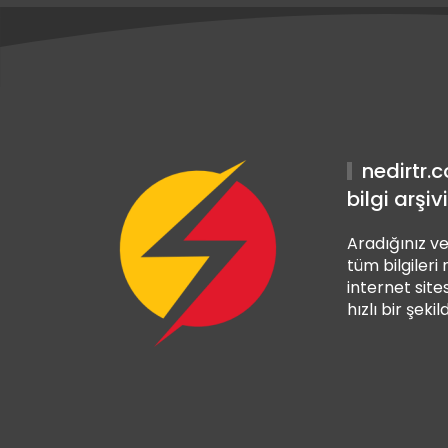
s Giriş
bet Giriş
s Giriş
nedirtr.
bilgi arşivi
Aradığınız ve
tüm bilgileri
internet sites
hızlı bir şekil