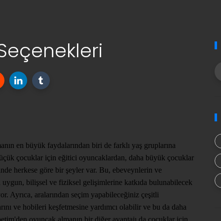
Seçenekleri
ın en büyük faydalarından biri de farklı yaş gruplarına
üçük çocuklar için eğitici oyuncaklardan, daha büyük çocuklar
inde herkese göre bir şeyler var. Bu, ebeveynlerin ve
 uygun, bilişsel ve fiziksel gelişimlerine katkıda bulunabilecek
or. Ayrıca, aralarından seçim yapabileceğiniz çeşitli
arını ve hobileri keşfetmesine yardımcı olabilir ve bu da daha
etim'den oyuncak almanın bir diğer avantajı da çocuklar için