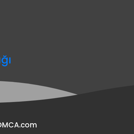
ağı
y DMCA.com