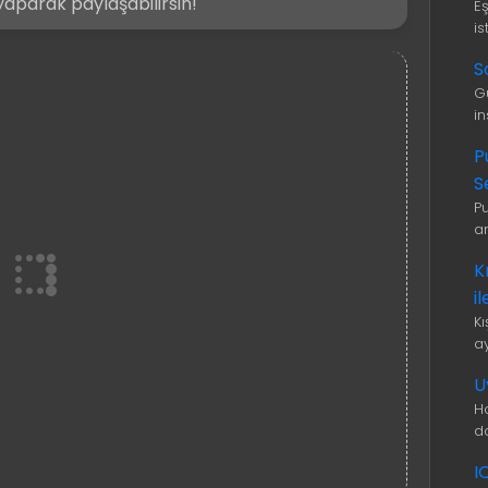
aparak paylaşabilirsin!
E
is
S
G
i
P
S
P
a
K
i
K
a
U
H
d
I