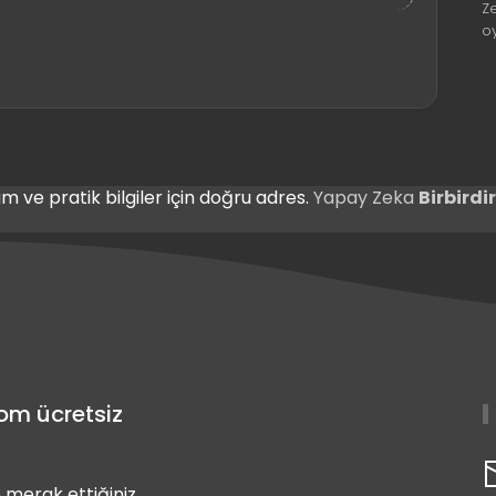
Z
o
m ve pratik bilgiler için doğru adres.
Yapay Zeka
Birbird
com ücretsiz
 merak ettiğiniz