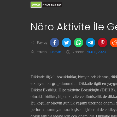
Nöro Aktivite İle
Paylaş
Yazan:
Hüseyin
Zaman
Eylül 18, 2023
Dikkatle ilişkili bozukluklar, bireyin odaklanma, dik
etkileyen bir grup durumdur. Dikkatle ilgili en yay
Dikkat Eksikliği Hiperaktivite Bozukluğu (DEHB), hi
olmakla birlikte, hiperaktivite ve dürtüsellik de dikk
Bu koşullar bireyin günlük yaşamı üzerinde önemli bi
performansının yanı sıra kişisel ilişkilerini de etkiley
doğru tanı ve tedavi için çok önemlidir. Dikkatle ilgi