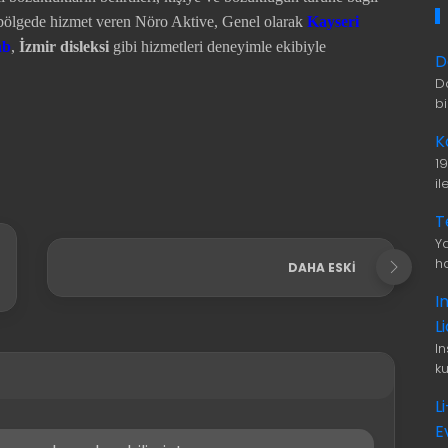
k bölgede hizmet veren Nöro Aktive, Genel olarak
Kayseri
hb
,
İzmir disleksi
gibi hizmetleri deneyimle ekibiyle
D
D
b
K
1
i
T
Ya
ha
DAHA ESKI
I
L
I
ku
L
E