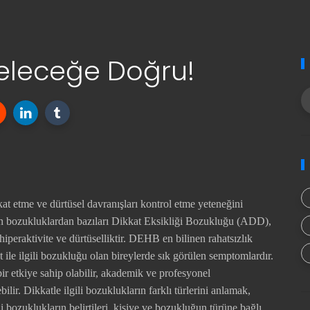
 Geleceğe Doğru!
kat etme ve dürtüsel davranışları kontrol etme yeteneğini
gın bozukluklardan bazıları Dikkat Eksikliği Bozukluğu (ADD),
peraktivite ve dürtüselliktir. DEHB en bilinen rahatsızlık
at ile ilgili bozukluğu olan bireylerde sık görülen semptomlardır.
r etkiye sahip olabilir, akademik ve profesyonel
ebilir. Dikkatle ilgili bozuklukların farklı türlerini anlamak,
li bozuklukların belirtileri, kişiye ve bozukluğun türüne bağlı