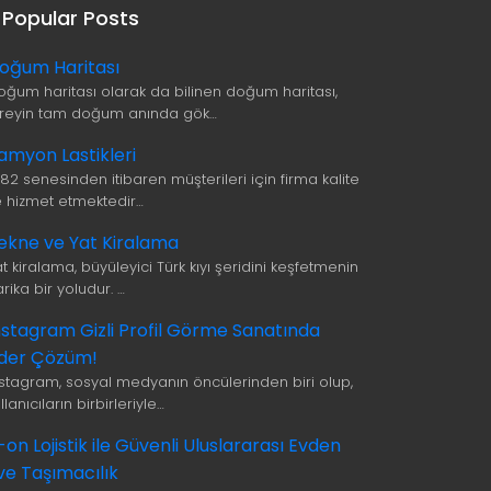
Popular Posts
oğum Haritası
oğum haritası olarak da bilinen doğum haritası,
ireyin tam doğum anında gök…
amyon Lastikleri
982 senesinden itibaren müşterileri için firma kalite
le hizmet etmektedir…
ekne ve Yat Kiralama
t kiralama, büyüleyici Türk kıyı şeridini keşfetmenin
rika bir yoludur. …
nstagram Gizli Profil Görme Sanatında
ider Çözüm!
nstagram, sosyal medyanın öncülerinden biri olup,
llanıcıların birbirleriyle…
i-on Lojistik ile Güvenli Uluslararası Evden
ve Taşımacılık