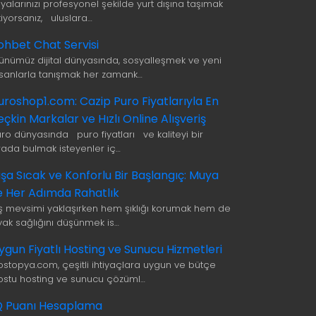
şyalarınızı profesyonel şekilde yurt dışına taşımak
tiyorsanız, uluslara…
ohbet Chat Servisi
ünümüz dijital dünyasında, sosyalleşmek ve yeni
nsanlarla tanışmak her zamank…
uroshop1.com: Cazip Puro Fiyatlarıyla En
eçkin Markalar ve Hızlı Online Alışveriş
uro dünyasında puro fiyatları ve kaliteyi bir
rada bulmak isteyenler iç…
ışa Sıcak ve Konforlu Bir Başlangıç: Muya
le Her Adımda Rahatlık
ış mevsimi yaklaşırken hem şıklığı korumak hem de
yak sağlığını düşünmek is…
ygun Fiyatlı Hosting ve Sunucu Hizmetleri
ostopya.com, çeşitli ihtiyaçlara uygun ve bütçe
ostu hosting ve sunucu çözüml…
Q Puanı Hesaplama