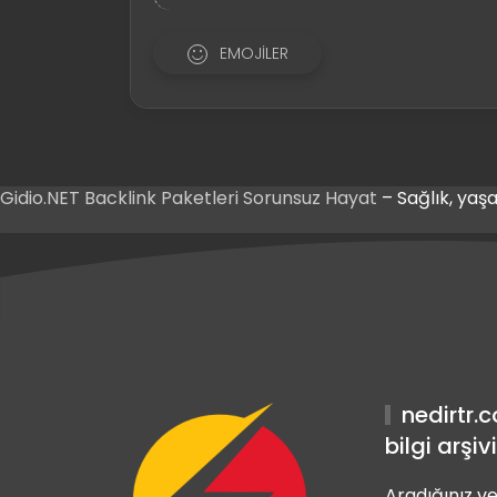
EMOJILER
Gidio.NET
Backlink Paketleri
Sorunsuz Hayat
– Sağlık, yaşa
nis Giriş
abet Giriş
nis Giriş
nedirtr.
bilgi arşivi
Aradığınız ve