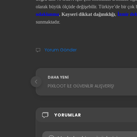
olarak büyük ölçüde değişebilir. Türkiye’de bir ço
odaklanma
,
Kayseri dikkat dağınıklığı
,
İzmir de
sunmaktadır.
Yorum Gönder
DAHA YENI
PIXILOOT İLE GÜVENILIR ALIŞVERIŞ!
YORUMLAR