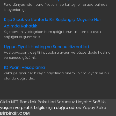
Puro dünyasında puro fiyatları ve kaliteyi bir arada bulmak
isteyenler iç…
Kışa Sıcak ve Konforlu Bir Başlangıç: Muya ile Her
Adımda Rahatlık
Kış mevsimi yaklaşırken hem şıklığı korumak hem de ayak
sağlığını düşünmek is…
Uygun Fiyatlı Hosting ve Sunucu Hizmetleri
Hostopya.com, çeşitli ihtiyaçlara uygun ve bütçe dostu hosting
ve sunucu çözüml…
IQ Puanı Hesaplama
Zeka gelişimi, her bireyin hayatında önemli bir rol oynar ve bu
alanda doğru de…
Gidio.NET
Backlink Paketleri
Sorunsuz Hayat
– Sağlık,
yaşam ve pratik bilgiler için doğru adres.
Yapay Zeka
Birbirdir.COM