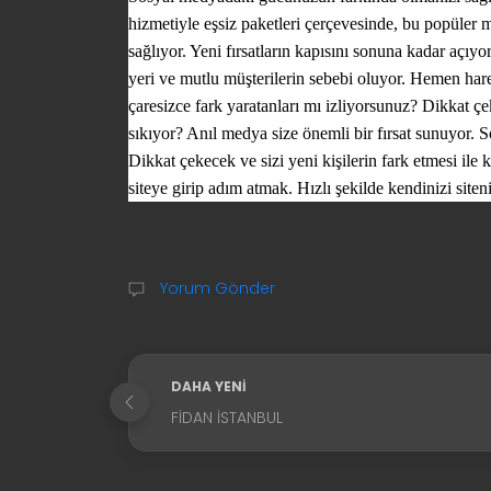
hizmetiyle eşsiz paketleri çerçevesinde, bu popüler 
sağlıyor. Yeni fırsatların kapısını sonuna kadar açıyor
yeri ve mutlu müşterilerin sebebi oluyor. Hemen ha
çaresizce fark yaratanları mı izliyorsunuz? Dikkat 
sıkıyor?
Anıl medya
size önemli bir fırsat sunuyor. 
Dikkat çekecek ve sizi yeni kişilerin fark etmesi il
siteye girip adım atmak. Hızlı şekilde kendinizi sit
Yorum Gönder
DAHA YENI
FIDAN İSTANBUL