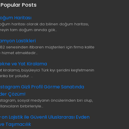
Popular Posts
oğum Haritası
oğum haritası olarak da bilinen doğum haritası,
ireyin tam doğum anında gök…
amyon Lastikleri
982 senesinden itibaren müşterileri için firma kalite
le hizmet etmektedir…
ekne ve Yat Kiralama
t kiralama, büyüleyici Türk kıyı şeridini keşfetmenin
rika bir yoludur. …
nstagram Gizli Profil Görme Sanatında
ider Çözüm!
nstagram, sosyal medyanın öncülerinden biri olup,
llanıcıların birbirleriyle…
i-on Lojistik ile Güvenli Uluslararası Evden
ve Taşımacılık