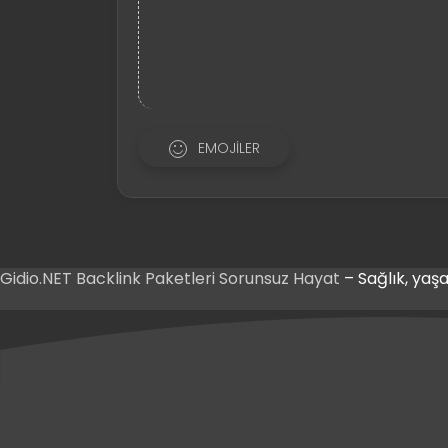
EMOJILER
Gidio.NET
Backlink Paketleri
Sorunsuz Hayat
– Sağlık, yaşa
 Giriş
et Giriş
 Giriş