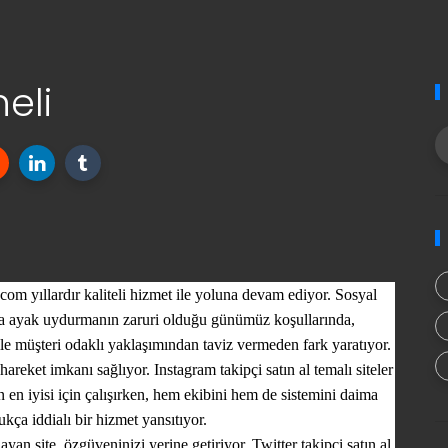
eli
com yıllardır kaliteli hizmet ile yoluna devam ediyor.
Sosyal
ına ayak uydurmanın zaruri olduğu günümüz koşullarında,
le müşteri odaklı yaklaşımından taviz vermeden fark yaratıyor.
ir hareket imkanı sağlıyor.
Instagram takipçi satın al
temalı siteler
n en iyisi için çalışırken, hem ekibini hem de sistemini daima
ça iddialı bir hizmet yansıtıyor.
an site, özgüveninizi yerine getiriyor.
Twitter takipçi satın al