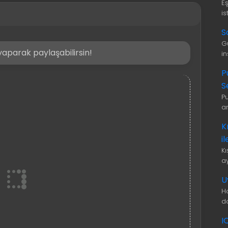
E
is
S
G
aparak paylaşabilirsin!
i
P
S
P
a
K
i
K
a
U
H
d
I