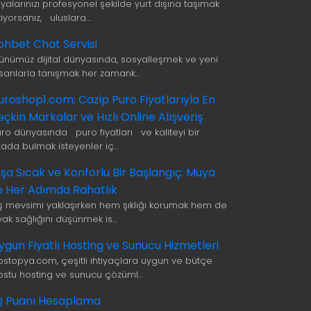
şyalarınızı profesyonel şekilde yurt dışına taşımak
tiyorsanız, uluslara…
ohbet Chat Servisi
ünümüz dijital dünyasında, sosyalleşmek ve yeni
nsanlarla tanışmak her zamank…
uroshop1.com: Cazip Puro Fiyatlarıyla En
eçkin Markalar ve Hızlı Online Alışveriş
uro dünyasında puro fiyatları ve kaliteyi bir
rada bulmak isteyenler iç…
ışa Sıcak ve Konforlu Bir Başlangıç: Muya
le Her Adımda Rahatlık
ış mevsimi yaklaşırken hem şıklığı korumak hem de
yak sağlığını düşünmek is…
ygun Fiyatlı Hosting ve Sunucu Hizmetleri
ostopya.com, çeşitli ihtiyaçlara uygun ve bütçe
ostu hosting ve sunucu çözüml…
Q Puanı Hesaplama