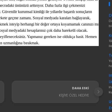
mecradaki ününüzü arttırıyor. Daha fazla ilgi çekmenizi
. Güvenilir kurumsal kimliği ile yıllardır başarılı sonuçların
D
rekete geçme zamanı. Sosyal medyada karaları bağlayarak,
D
çekmek isteyip herhangi bir değer ortaya koyamamak canınızı mı
b
Sosyal medyadaki hesaplarınız çok daha hareketli olacak.
K
e keyifleneceksiniz. Yapmanız gereken ise oldukça basit. Hemen
1
enin uzmanlığına bırakmak.
i
T
Ya
ha
I
L
I
DAHA ESKI
ku
KIŞIYE ÖZEL HEDIYE
L
E