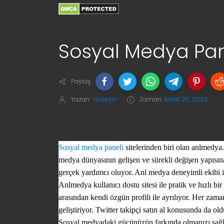
Sosyal Medya Pan
Paylaş
Yazan:
Hüseyin
Zaman
Aralık 25, 2022
Sosyal medya paneli
sitelerinden biri olan anlmedya.
medya
dünyasının gelişen ve sürekli değişen yapıs
gerçek yardımcı oluyor.
Anl medya
deneyimli ekibi i
Anlmedya
kullanıcı dostu sitesi ile pratik ve hızlı b
arasından kendi özgün profili ile ayrılıyor. Her zama
geliştiriyor.
Twitter takipçi satın al
konusunda da olduk
Sosyal medyadaki gücünüzün farkında olmanızı sağlay