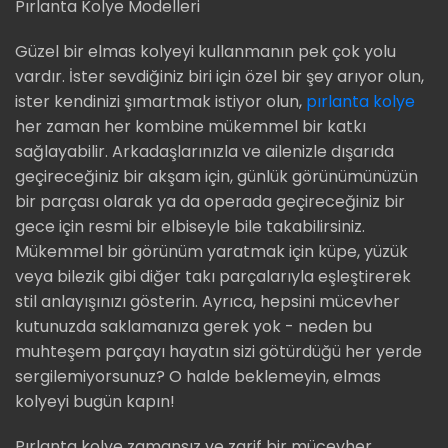
Pırlanta Kolye Modelleri
Güzel bir elmas kolyeyi kullanmanın pek çok yolu
vardır. İster sevdiğiniz biri için özel bir şey arıyor olun,
ister kendinizi şımartmak istiyor olun,
pırlanta kolye
her zaman her kombine mükemmel bir katkı
sağlayabilir. Arkadaşlarınızla ve ailenizle dışarıda
geçireceğiniz bir akşam için, günlük görünümünüzün
bir parçası olarak ya da operada geçireceğiniz bir
gece için resmi bir elbiseyle bile takabilirsiniz.
Mükemmel bir görünüm yaratmak için küpe, yüzük
veya bilezik gibi diğer takı parçalarıyla eşleştirerek
stil anlayışınızı gösterin. Ayrıca, hepsini mücevher
kutunuzda saklamanıza gerek yok - neden bu
muhteşem parçayı hayatın sizi götürdüğü her yerde
sergilemiyorsunuz? O halde beklemeyin, elmas
kolyeyi bugün kapın!
Pırlanta kolye zamansız ve zarif bir mücevher