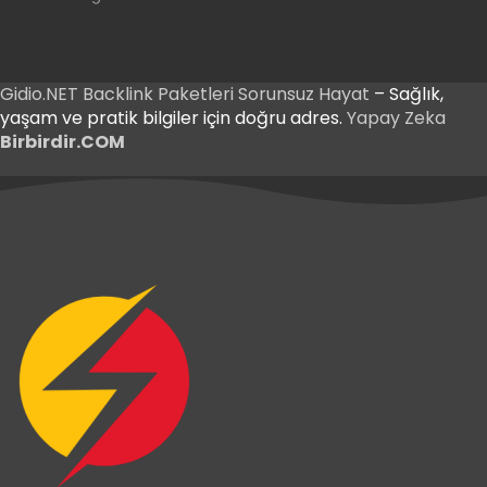
Gidio.NET
Backlink Paketleri
Sorunsuz Hayat
– Sağlık,
yaşam ve pratik bilgiler için doğru adres.
Yapay Zeka
Birbirdir.COM
iş
iriş
iş