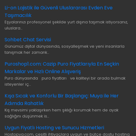
Li-on Lojistik ile Güvenli Uluslararası Evden Eve
Taşımacılık
Eşyalarınızı profesyonel şekilde yurt dışına taşımak istiyorsanız,
uluslara…
Sohbet Chat Servisi
Günümüz dijital dünyasında, sosyalleşmek ve yeni insanlarla
tanışmak her zamank…
Puroshop1.com: Cazip Puro Fiyatlarıyla En Seçkin
Markalar ve Hızlı Online Alışveriş
Puro dünyasında puro fiyatları ve kaliteyi bir arada bulmak
isteyenler iç…
Kışa Sıcak ve Konforlu Bir Başlangıç: Muya ile Her
Adımda Rahatlık
Kış mevsimi yaklaşırken hem şıklığı korumak hem de ayak
sağlığını düşünmek is…
Uygun Fiyatlı Hosting ve Sunucu Hizmetleri
Hostopya.com, çeşitli ihtiyaçlara uygun ve bütçe dostu hosting