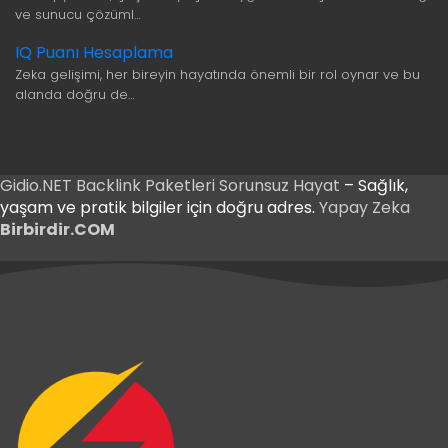
ve sunucu çözüml…
IQ Puanı Hesaplama
Zeka gelişimi, her bireyin hayatında önemli bir rol oynar ve bu
alanda doğru de…
Gidio.NET
Backlink Paketleri
Sorunsuz Hayat
– Sağlık,
yaşam ve pratik bilgiler için doğru adres.
Yapay Zeka
Birbirdir.COM
riş
Giriş
riş