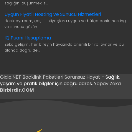
sağlığını düşünmek is…
Uygun Fiyatlı Hosting ve Sunucu Hizmetleri
Hostopya.com, çeşitli ihtiyaçlara uygun ve bütçe dostu hosting
ve sunucu çözüml…
IQ Puanı Hesaplama
Zeka gelişimi, her bireyin hayatında önemli bir rol oynar ve bu
alanda doğru de…
Gidio.NET
Backlink Paketleri
Sorunsuz Hayat
– Sağlık,
yaşam ve pratik bilgiler için doğru adres.
Yapay Zeka
Birbirdir.COM
 Giriş
t Giriş
 Giriş