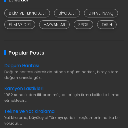
BILIM VE TEKNOLOJI
BIYOLOJI
DIN VE INANÇ
FILM VE DIZI
HAYVANLAR
SPOR
TARIH
Popular Posts
Doğum Haritası
Doğum haritası olarak da bilinen doğum haritası, bireyin tam
doğum anında gök…
Kamyon Lastikleri
1982 senesinden itibaren müşterileri için firma kalite ile hizmet
etmektedir…
Tekne ve Yat Kiralama
Yat kiralama, büyüleyici Türk kıyı şeridini keşfetmenin harika bir
yoludur. …