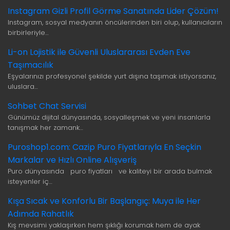
Instagram Gizli Profil Görme Sanatında Lider Çözüm!
Instagram, sosyal medyanın öncülerinden biri olup, kullanıcıların
birbirleriyle…
Li-on Lojistik ile Güvenli Uluslararası Evden Eve
Taşımacılık
Eşyalarınızı profesyonel şekilde yurt dışına taşımak istiyorsanız,
uluslara…
Sohbet Chat Servisi
Günümüz dijital dünyasında, sosyalleşmek ve yeni insanlarla
tanışmak her zamank…
Puroshop1.com: Cazip Puro Fiyatlarıyla En Seçkin
Markalar ve Hızlı Online Alışveriş
Puro dünyasında puro fiyatları ve kaliteyi bir arada bulmak
isteyenler iç…
Kışa Sıcak ve Konforlu Bir Başlangıç: Muya ile Her
Adımda Rahatlık
Kış mevsimi yaklaşırken hem şıklığı korumak hem de ayak