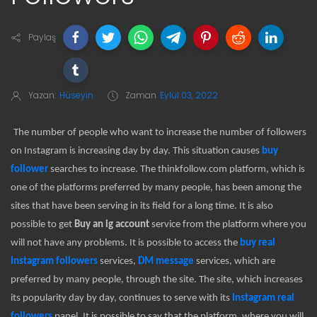
Paylaş
Yazan:
Hüseyin
Zaman
Eylül 03, 2022
The number of people who want to increase the number of followers
on Instagram is increasing day by day. This situation causes
buy
follower
searches to increase. The thinkfollow.com platform, which is
one of the platforms preferred by many people, has been among the
sites that have been serving in its field for a long time. It is also
possible to get
Buy an ig account
service from the platform where you
will not have any problems. It is possible to access the
buy real
Instagram followers
services,
DM message
services, which are
preferred by many people, through the site. The site, which increases
its popularity day by day, continues to serve with its
Instagram real
followers
panel. It is possible to say that the platform, where you will