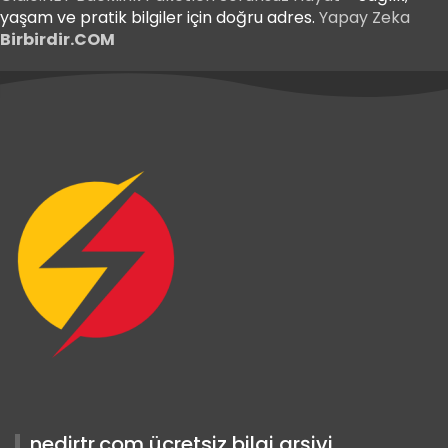
yaşam ve pratik bilgiler için doğru adres.
Yapay Zeka
Birbirdir.COM
iriş
 Giriş
iriş
nedirtr.com ücretsiz bilgi arşivi