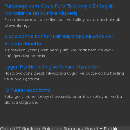
Puroshop1.com: Cazip Puro Fiyatlarıyla En Seçkin
Markalar ve Hızlı Online Alışveriş
Puro dünyasında puro fiyatları ve kaliteyi bir arada bulmak
isteyenler iç…
Kışa Sıcak ve Konforlu Bir Başlangıç: Muya ile Her
Adımda Rahatlık
Kış mevsimi yaklaşırken hem şıklığı korumak hem de ayak
sağlığını düşünmek is…
Uygun Fiyatlı Hosting ve Sunucu Hizmetleri
Hostopya.com, çeşitli ihtiyaçlara uygun ve bütçe dostu hosting
ve sunucu çözüml…
IQ Puanı Hesaplama
Zeka gelişimi, her bireyin hayatında önemli bir rol oynar ve bu
alanda doğru de…
Gidio.NET
Backlink Paketleri
Sorunsuz Hayat
– Sağlık,