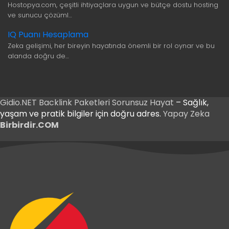
Hostopya.com, çeşitli ihtiyaçlara uygun ve bütçe dostu hosting
ve sunucu çözüml…
IQ Puanı Hesaplama
Zeka gelişimi, her bireyin hayatında önemli bir rol oynar ve bu
alanda doğru de…
Gidio.NET
Backlink Paketleri
Sorunsuz Hayat
– Sağlık,
yaşam ve pratik bilgiler için doğru adres.
Yapay Zeka
Birbirdir.COM
iriş
 Giriş
iriş