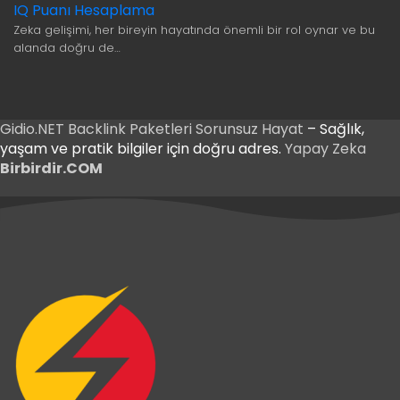
IQ Puanı Hesaplama
Zeka gelişimi, her bireyin hayatında önemli bir rol oynar ve bu
alanda doğru de…
Gidio.NET
Backlink Paketleri
Sorunsuz Hayat
– Sağlık,
yaşam ve pratik bilgiler için doğru adres.
Yapay Zeka
Birbirdir.COM
Betnis Giriş
Yakabet Giriş
Betnis Giriş