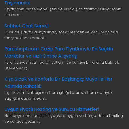
Taşımacılık
Eşyalarınızı profesyonel şekilde yurt dışına taşımak istiyorsanız,
uluslara…
Sohbet Chat Servisi
Günümüz dijital dünyasında, sosyalleşmek ve yeni insanlarla
tanışmak her zamank…
Puroshop1.com: Cazip Puro Fiyatlarıyla En Seçkin
Markalar ve Hızlı Online Alışveriş
Puro dünyasında puro fiyatları ve kaliteyi bir arada bulmak
isteyenler iç…
Kışa Sıcak ve Konforlu Bir Başlangıç: Muya ile Her
Adımda Rahatlık
Kış mevsimi yaklaşırken hem şıklığı korumak hem de ayak
sağlığını düşünmek is…
Uygun Fiyatlı Hosting ve Sunucu Hizmetleri
Hostopya.com, çeşitli ihtiyaçlara uygun ve bütçe dostu hosting
ve sunucu çözüml…