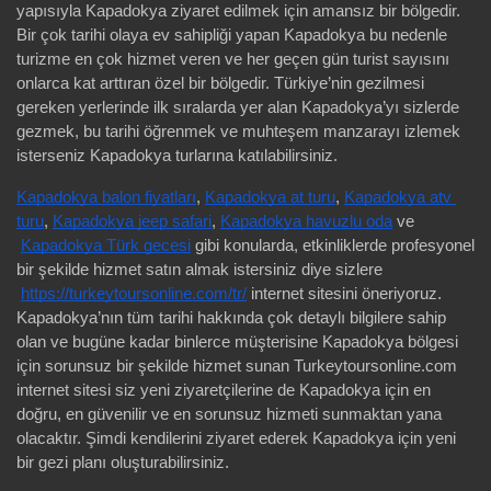
yapısıyla Kapadokya ziyaret edilmek için amansız bir bölgedir. 
Bir çok tarihi olaya ev sahipliği yapan Kapadokya bu nedenle 
turizme en çok hizmet veren ve her geçen gün turist sayısını 
onlarca kat arttıran özel bir bölgedir. Türkiye’nin gezilmesi 
gereken yerlerinde ilk sıralarda yer alan Kapadokya’yı sizlerde 
gezmek, bu tarihi öğrenmek ve muhteşem manzarayı izlemek 
isterseniz Kapadokya turlarına katılabilirsiniz.
Kapadokya balon fiyatları
,
Kapadokya at turu
,
Kapadokya atv 
turu
,
Kapadokya jeep safari
,
Kapadokya havuzlu oda
 ve
Kapadokya Türk gecesi
 gibi konularda, etkinliklerde profesyonel 
bir şekilde hizmet satın almak istersiniz diye sizlere
https://turkeytoursonline.com/tr/
 internet sitesini öneriyoruz. 
Kapadokya’nın tüm tarihi hakkında çok detaylı bilgilere sahip 
olan ve bugüne kadar binlerce müşterisine Kapadokya bölgesi 
için sorunsuz bir şekilde hizmet sunan Turkeytoursonline.com 
internet sitesi siz yeni ziyaretçilerine de Kapadokya için en 
doğru, en güvenilir ve en sorunsuz hizmeti sunmaktan yana 
olacaktır. Şimdi kendilerini ziyaret ederek Kapadokya için yeni 
bir gezi planı oluşturabilirsiniz.