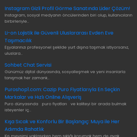
Instagram Gizli Profil Görme Sanatında Lider Çözüm!
Instagram, sosyal medyanın öncülerinden biri olup, kullanıcıların
birbirleriyle…
Li-on Lojistik ile Güvenli Uluslararası Evden Eve
Taşımacılık
Eşyalarınızı profesyonel şekilde yurt dışına taşımak istiyorsanız,
uluslara…
Sohbet Chat Servisi
Günümüz dijital dünyasında, sosyalleşmek ve yeni insanlarla
tanışmak her zamank…
Puroshop1.com: Cazip Puro Fiyatlarıyla En Seçkin
Markalar ve Hızlı Online Alışveriş
Puro dünyasında puro fiyatları ve kaliteyi bir arada bulmak
isteyenler iç…
Kışa Sıcak ve Konforlu Bir Başlangıç: Muya ile Her
Adımda Rahatlık
Kış mevsimi yaklaşırken hem şıklığı korumak hem de ayak