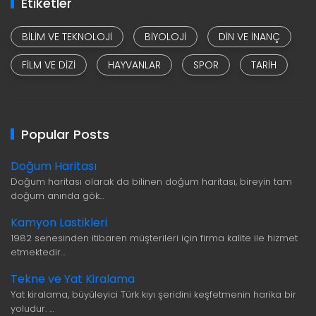
Etiketler
BILIM VE TEKNOLOJI
BIYOLOJI
DIN VE INANÇ
FILM VE DIZI
HAYVANLAR
SPOR
TARIH
Popular Posts
Doğum Haritası
Doğum haritası olarak da bilinen doğum haritası, bireyin tam
doğum anında gök…
Kamyon Lastikleri
1982 senesinden itibaren müşterileri için firma kalite ile hizmet
etmektedir…
Tekne ve Yat Kiralama
Yat kiralama, büyüleyici Türk kıyı şeridini keşfetmenin harika bir
yoludur. …